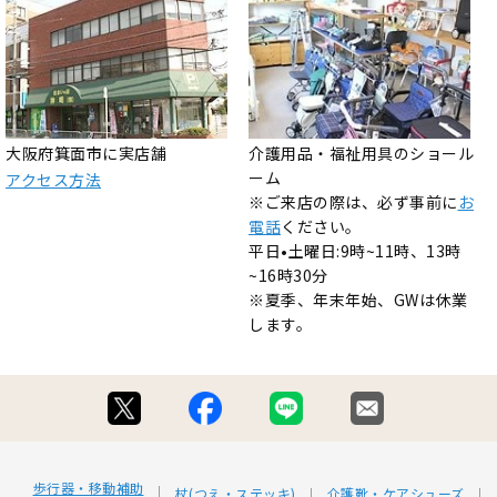
大阪府箕面市に実店舗
介護用品・福祉用具のショール
ーム
アクセス方法
※ご来店の際は、必ず事前に
お
電話
ください。
平日•土曜日:9時~11時、13時
~16時30分
※夏季、年末年始、GWは休業
します。
歩行器・移動補助
杖(つえ・ステッキ)
介護靴・ケアシューズ