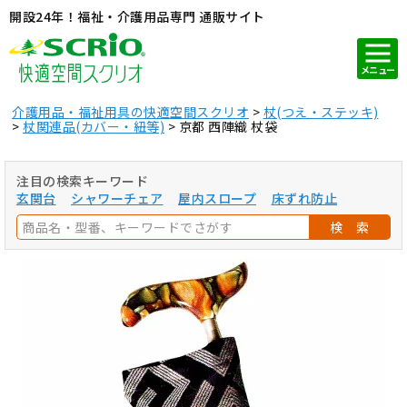
開設24年！福祉・介護用品専門 通販サイト
メニュー
介護用品・福祉用具の快適空間スクリオ
杖(つえ・ステッキ)
杖関連品(カバー・紐等)
京都 西陣織 杖袋
注目の検索キーワード
玄関台
シャワーチェア
屋内スロープ
床ずれ防止
検 索