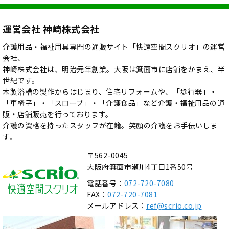
運営会社 神崎株式会社
介護用品・福祉用具専門の通販サイト「快適空間スクリオ」の運営
会社、
神崎株式会社は、明治元年創業。大阪は箕面市に店舗をかまえ、半
世紀です。
木製浴槽の製作からはじまり、住宅リフォームや、「歩行器」・
「車椅子」・「スロープ」・「介護食品」など介護・福祉用品の通
販・店舗販売を行っております。
介護の資格を持ったスタッフが在籍。笑顔の介護をお手伝いしま
す。
〒562-0045
大阪府箕面市瀬川4丁目1番50号
電話番号：
072-720-7080
FAX：
072-720-7081
メールアドレス：
ref@scrio.co.jp