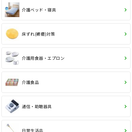
介護ベッド・寝具
床ずれ(褥瘡)対策
介護用食器・エプロン
介護食品
通信・助聴器具
日常生活品