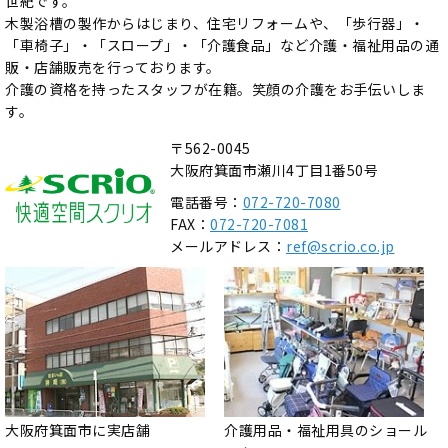
世紀です。
木製浴槽の製作からはじまり、住宅リフォームや、「歩行器」・
「車椅子」・「スロープ」・「介護食品」など介護・福祉用品の通
販・店舗販売を行っております。
介護の資格を持ったスタッフが在籍。笑顔の介護をお手伝いしま
す。
〒562-0045
大阪府箕面市瀬川4丁目1番50号
電話番号：
072-720-7080
FAX：
072-720-7081
メールアドレス：
ref@scrio.co.jp
大阪府箕面市に実店舗
介護用品・福祉用具のショール