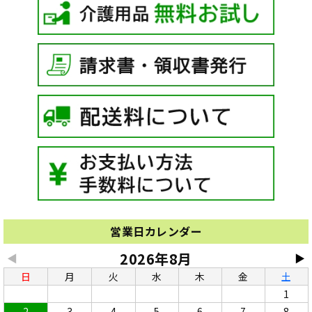
営業日カレンダー
2026年8月
◀
▶
日
月
火
水
木
金
土
1
2
3
4
5
6
7
8