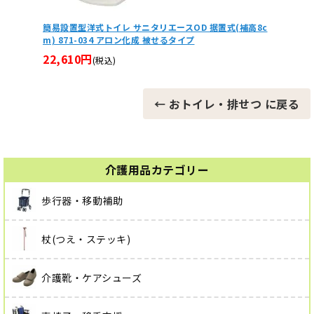
(補高8c
簡易設置型洋式トイレ サニタリエースOD 両用式(補高な
安寿 
し) アロン化成 被せるタイプ
28,
14,850円
(税込)
← おトイレ・排せつ に戻る
介護用品カテゴリー
歩行器・移動補助
杖(つえ・ステッキ)
介護靴・ケアシューズ