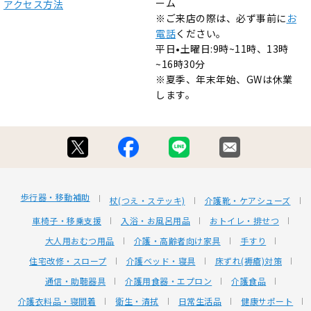
ーム
アクセス方法
※ご来店の際は、必ず事前に
お
電話
ください。
平日•土曜日:9時~11時、13時
~16時30分
※夏季、年末年始、GWは休業
します。
歩行器・移動補助
杖(つえ・ステッキ)
介護靴・ケアシューズ
車椅子・移乗支援
入浴・お風呂用品
おトイレ・排せつ
大人用おむつ用品
介護・高齢者向け家具
手すり
住宅改修・スロープ
介護ベッド・寝具
床ずれ(褥瘡)対策
通信・助聴器具
介護用食器・エプロン
介護食品
介護衣料品・寝間着
衛生・清拭
日常生活品
健康サポート