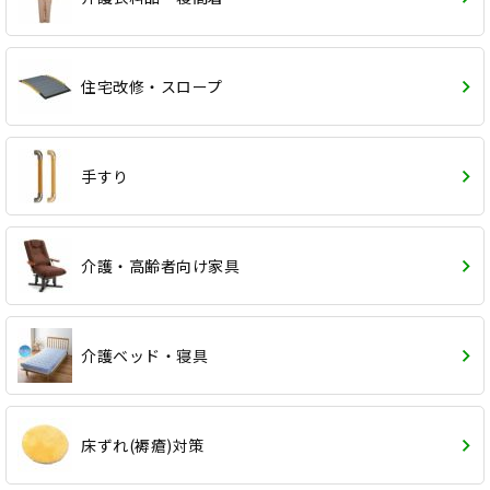
住宅改修・スロープ
手すり
介護・高齢者向け家具
介護ベッド・寝具
床ずれ(褥瘡)対策