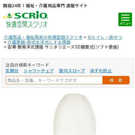
開設24年！福祉・介護用品専門 通販サイト
メニュー
介護用品・福祉用具の快適空間スクリオ
おトイレ・排せつ
介護便器-和式を洋式にする便器
安寿 簡易洋式便座 サニタリエースSD据置式(ソフト便座)
注目の検索キーワード
玄関台
シャワーチェア
屋内スロープ
床ずれ防止
検 索