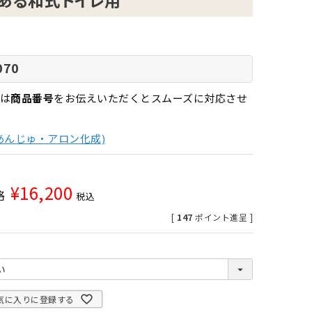
のある和式トイレ用
070
は
商品番号
をお伝えいただくとスムーズに対応させ
あんじゅ・アロン化成)
¥
16,200
格
税込
[
147
ポイント進呈 ]
気に入りに登録する