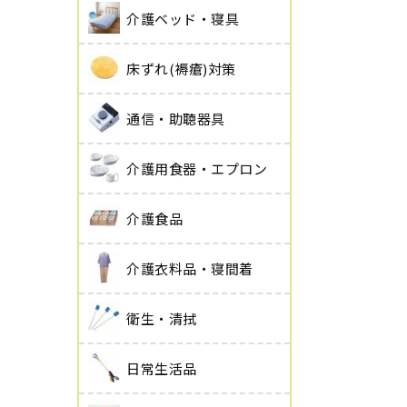
介護ベッド・寝具
床ずれ(褥瘡)対策
通信・助聴器具
介護用食器・エプロン
介護食品
介護衣料品・寝間着
衛生・清拭
日常生活品