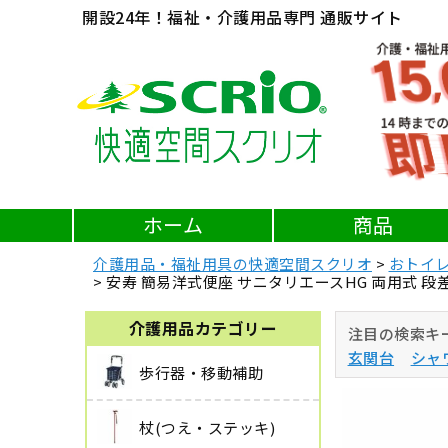
開設24年！福祉・介護用品専門 通販サイト
ホーム
商品
介護用品・福祉用具の快適空間スクリオ
おトイ
安寿 簡易洋式便座 サニタリエースHG 両用式 
介護用品カテゴリー
注目の検索キ
玄関台
シャ
歩行器・移動補助
杖(つえ・ステッキ)