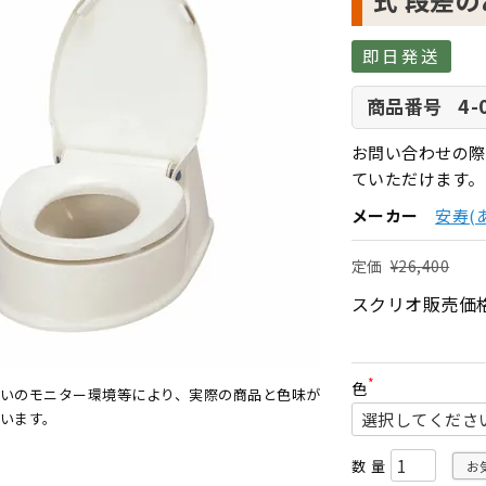
式 段差
即日発送
4-
商品番号
お問い合わせの際
ていただけます。
メーカー
安寿(
定価
¥
26,400
スクリオ販売価
色
いのモニター環境等により、実際の商品と色味が
(
必
います。
須
)
お