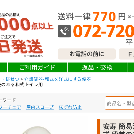
ご利用ガイド
返品・交換
レ・排せつ
介護便器-和式を洋式にする便器
段差のある和式トイレ用
ーワード
ワーチェア
屋内スロープ
床ずれ防止
安寿 簡易