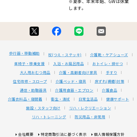
※夏季、年末年始、GWは休業
します。
歩行器・移動補助
杖(つえ・ステッキ)
介護靴・ケアシューズ
車椅子・移乗支援
入浴・お風呂用品
おトイレ・排せつ
大人用おむつ用品
介護・高齢者向け家具
手すり
住宅改修・スロープ
介護ベッド・寝具
床ずれ(褥瘡)対策
通信・助聴器具
介護用食器・エプロン
介護食品
介護衣料品・寝間着
衛生・清拭
日常生活品
健康サポート
施設・スタッフ向け
リハ・レクリエーション
リハ・トレーニング
防災用品・非常用
会社概要
特定商取引法に基づく表示
個人情報保護方針