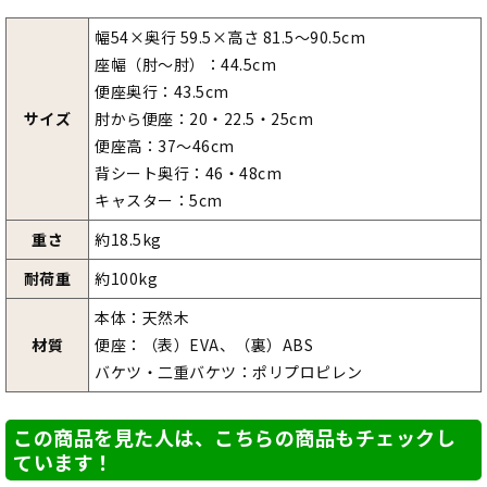
幅54×奥行 59.5×高さ 81.5～90.5cm
座幅（肘～肘）：44.5cm
便座奥行：43.5cm
サイズ
肘から便座：20・22.5・25cm
便座高：37～46cm
背シート奥行：46・48cm
キャスター：5cm
重さ
約18.5kg
耐荷重
約100kg
本体：天然木
材質
便座：（表）EVA、（裏）ABS
バケツ・二重バケツ：ポリプロピレン
この商品を見た人は、こちらの商品もチェックし
ています！