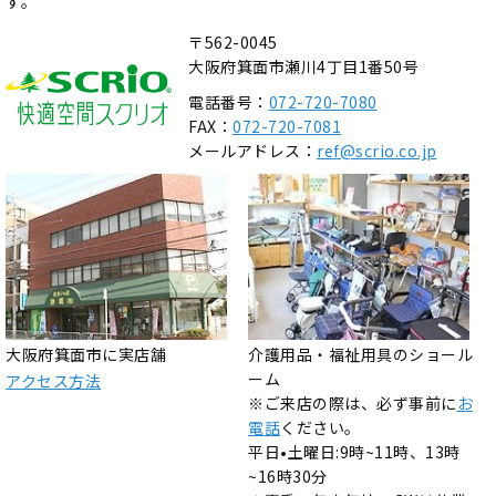
す。
〒562-0045
大阪府箕面市瀬川4丁目1番50号
電話番号：
072-720-7080
FAX：
072-720-7081
メールアドレス：
ref@scrio.co.jp
大阪府箕面市に実店舗
介護用品・福祉用具のショール
ーム
アクセス方法
※ご来店の際は、必ず事前に
お
電話
ください。
平日•土曜日:9時~11時、13時
~16時30分