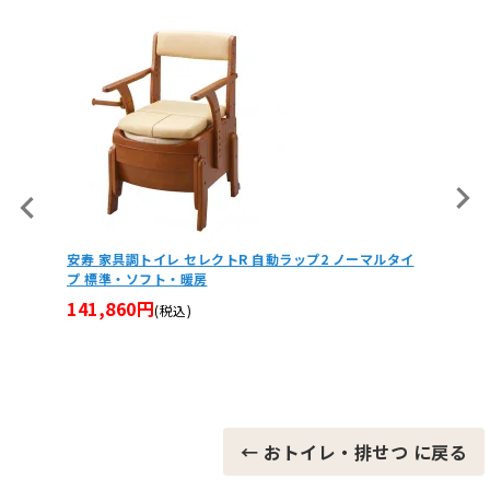
ゾウくん
安寿 家具調トイレ セレクトR 自動ラップ2 ノーマルタイ
プ 標準・ソフト・暖房
141,860円
(税込)
家具調
64,6
← おトイレ・排せつ に戻る