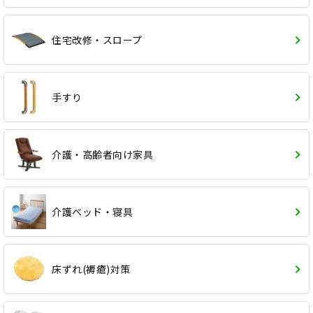
住宅改修・スロープ
手すり
介護・高齢者向け家具
介護ベッド・寝具
床ずれ(褥瘡)対策