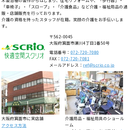
木製浴槽の製作からはじまり、住宅リフォームや、「歩行器」・
「車椅子」・「スロープ」・「介護食品」など介護・福祉用品の通
販・店舗販売を行っております。
介護の資格を持ったスタッフが在籍。笑顔の介護をお手伝いしま
す。
〒562-0045
大阪府箕面市瀬川4丁目1番50号
電話番号：
072-720-7080
FAX：
072-720-7081
メールアドレス：
ref@scrio.co.jp
大阪府箕面市に実店舗
介護用品・福祉用具のショール
ーム
アクセス方法