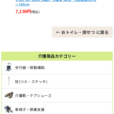
～190cm
5,76
7,150円
(税込)
← おトイレ・排せつ に戻る
介護用品カテゴリー
歩行器・移動補助
杖(つえ・ステッキ)
介護靴・ケアシューズ
車椅子・移乗支援