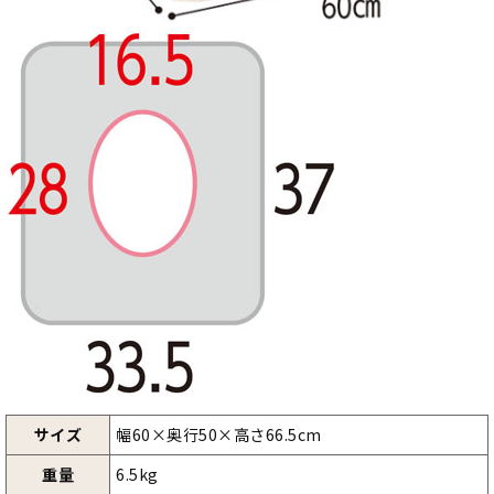
サイズ
幅60×奥行50×高さ66.5cm
重量
6.5kg