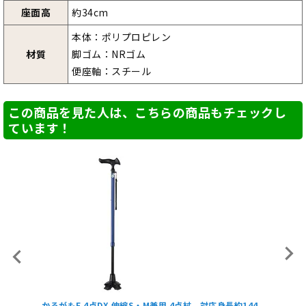
座面高
約34cm
本体：ポリプロピレン
材質
脚ゴム：NRゴム
便座軸：スチール
この商品を見た人は、こちらの商品もチェックし
ています！
かるがもE 4点DX 伸縮S・M兼用 4点杖 対応身長約144
【非課