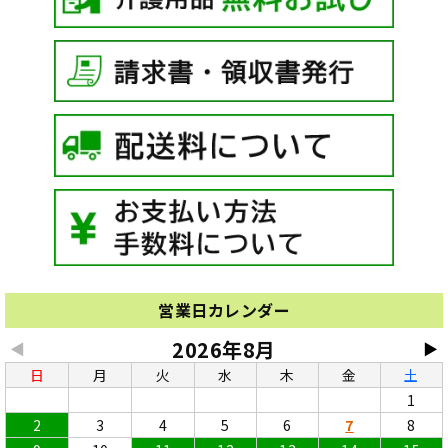
営業日カレンダー
2026年8月
◀
▶
日
月
火
水
木
金
土
1
2
3
4
5
6
7
8