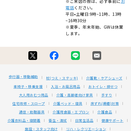
※ご来店の際は、必ず事前に
お
電話
ください。
平日•土曜日:9時~11時、13時
~16時30分
※夏季、年末年始、GWは休業
します。
歩行器・移動補助
杖(つえ・ステッキ)
介護靴・ケアシューズ
車椅子・移乗支援
入浴・お風呂用品
おトイレ・排せつ
大人用おむつ用品
介護・高齢者向け家具
手すり
住宅改修・スロープ
介護ベッド・寝具
床ずれ(褥瘡)対策
通信・助聴器具
介護用食器・エプロン
介護食品
介護衣料品・寝間着
衛生・清拭
日常生活品
健康サポート
施設・スタッフ向け
リハ・レクリエーション