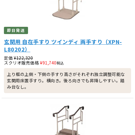
即日発送
玄関用 自在手すり ツインディ 両手すり（XPN-
L80202）
定価
¥
122,320
スクリオ販売価格
¥
91,740
税込
上り框の上側・下側の手すり高さがそれぞれ独立調整可能な
玄関用床置手すり。横向き。後ろ向きでも昇降しやすい。踏
み台なし。