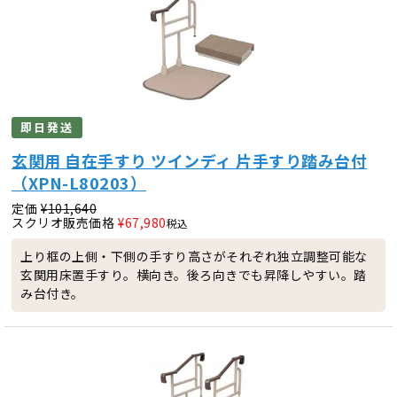
即日発送
玄関用 自在手すり ツインディ 片手すり踏み台付
（XPN-L80203）
定価
¥
101,640
スクリオ販売価格
¥
67,980
税込
上り框の上側・下側の手すり高さがそれぞれ独立調整可能な
玄関用床置手すり。横向き。後ろ向きでも昇降しやすい。踏
み台付き。