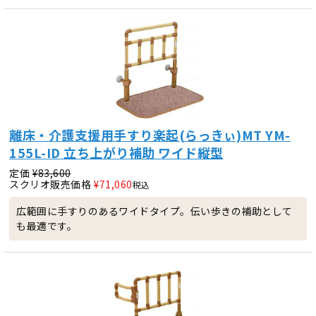
離床・介護支援用手すり楽起(らっきぃ)MT YM-
155L-ID 立ち上がり補助 ワイド縦型
定価
¥
83,600
スクリオ販売価格
¥
71,060
税込
広範囲に手すりのあるワイドタイプ。伝い歩きの補助として
も最適です。