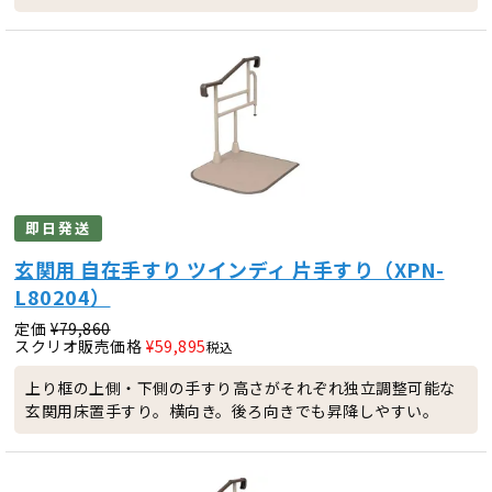
即日発送
玄関用 自在手すり ツインディ 片手すり（XPN-
L80204）
定価
¥
79,860
スクリオ販売価格
¥
59,895
税込
上り框の上側・下側の手すり高さがそれぞれ独立調整可能な
玄関用床置手すり。横向き。後ろ向きでも昇降しやすい。