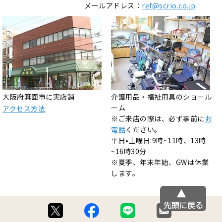
メールアドレス：
ref@scrio.co.jp
大阪府箕面市に実店舗
介護用品・福祉用具のショール
ーム
アクセス方法
※ご来店の際は、必ず事前に
お
電話
ください。
平日•土曜日:9時~11時、13時
~16時30分
※夏季、年末年始、GWは休業
します。