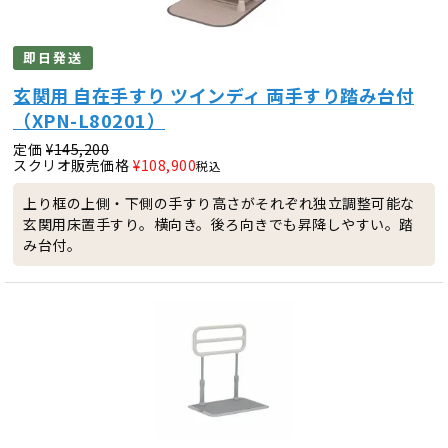
即日発送
玄関用 自在手すり ツインディ 両手すり踏み台付
（XPN-L80201）
定価
¥
145,200
スクリオ販売価格
¥
108,900
税込
上り框の上側・下側の手すり高さがそれぞれ独立調整可能な
玄関用床置手すり。横向き。後ろ向きでも昇降しやすい。踏
み台付。