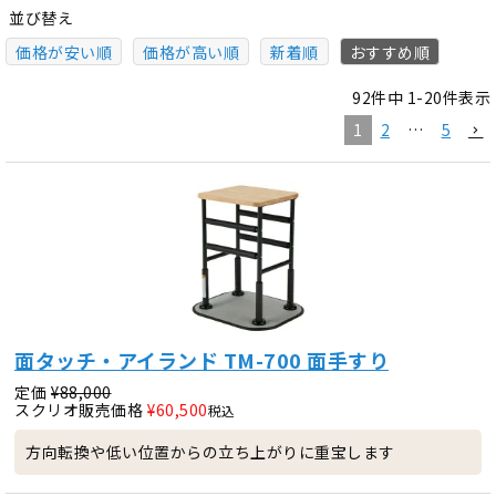
並び替え
価格が安い順
価格が高い順
新着順
おすすめ順
92
件中
1
-
20
件表示
1
2
…
5
面タッチ・アイランド TM-700 面手すり
定価
¥
88,000
スクリオ販売価格
¥
60,500
税込
方向転換や低い位置からの立ち上がりに重宝します