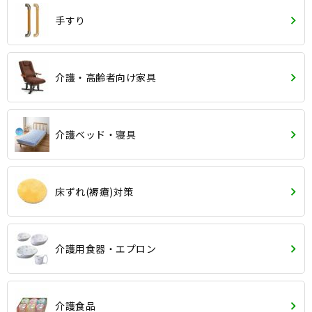
手すり
介護・高齢者向け家具
介護ベッド・寝具
床ずれ(褥瘡)対策
介護用食器・エプロン
介護食品