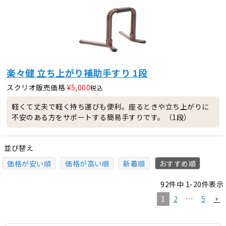
楽々健 立ち上がり補助手すり 1段
スクリオ販売価格
¥
5,000
税込
軽くて丈夫で軽く持ち運びも便利。座るときや立ち上がりに
不安のある方をサポートする簡易手すりです。（1段）
並び替え
価格が安い順
価格が高い順
新着順
おすすめ順
92
件中
1
-
20
件表示
1
2
…
5