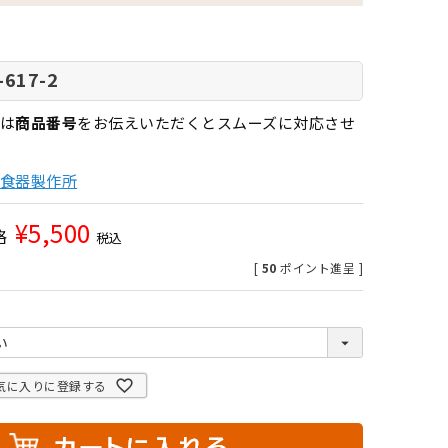
-617-2
は
商品番号
をお伝えいただくとスムーズに対応させ
食器製作所
¥
5,500
格
税込
[
50
ポイント進呈 ]
気に入りに登録する