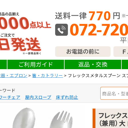
ご利用ガイド
返品・交換
食器・エプロン
箸・カトラリー
フレックスメタルスプーン ス
ーワード
ワーチェア
屋内スロープ
床ずれ防止
フレックス
（兼用）大