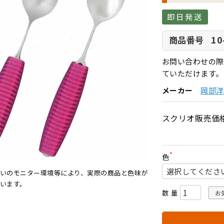
即日発送
10
商品番号
お問い合わせの際
ていただけます。
メーカー
岡部洋
スクリオ販売価
色
(
必
いのモニター環境等により、実際の商品と色味が
須
います。
)
お