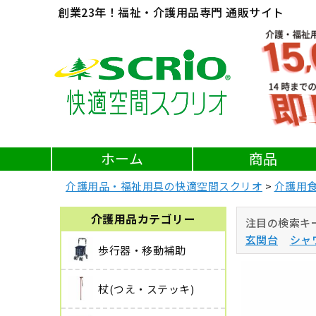
創業23年！福祉・介護用品専門 通販サイト
ホーム
商品
介護用品・福祉用具の快適空間スクリオ
介護用
介護用品カテゴリー
注目の検索キ
玄関台
シャ
歩行器・移動補助
杖(つえ・ステッキ)