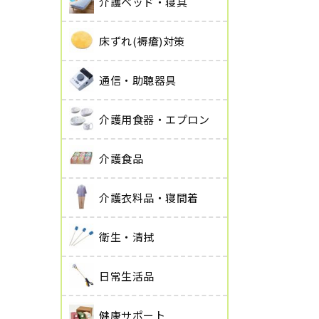
介護ベッド・寝具
床ずれ(褥瘡)対策
通信・助聴器具
介護用食器・エプロン
介護食品
介護衣料品・寝間着
衛生・清拭
日常生活品
健康サポート