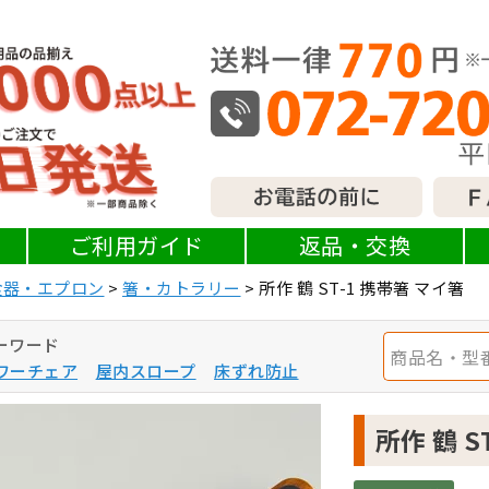
ご利用ガイド
返品・交換
食器・エプロン
箸・カトラリー
所作 鶴 ST-1 携帯箸 マイ箸
ーワード
ワーチェア
屋内スロープ
床ずれ防止
所作 鶴 S