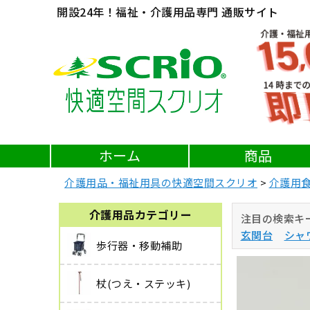
開設24年！福祉・介護用品専門 通販サイト
ホーム
商品
介護用品・福祉用具の快適空間スクリオ
介護用
介護用品カテゴリー
注目の検索キ
玄関台
シャ
歩行器・移動補助
杖(つえ・ステッキ)