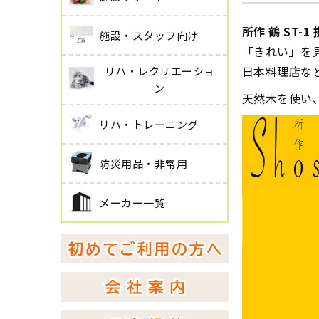
所作 鶴 ST-
施設・スタッフ向け
「きれい」を
日本料理店な
リハ・レクリエーショ
ン
天然木を使い
リハ・トレーニング
防災用品・非常用
メーカー一覧