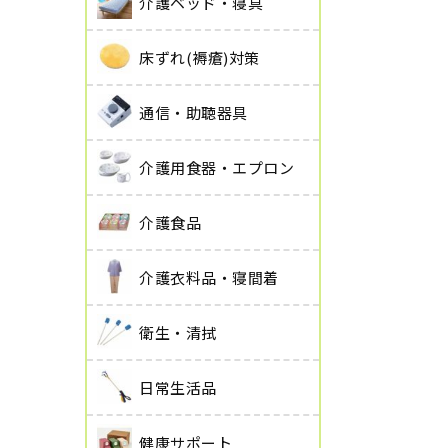
介護ベッド・寝具
床ずれ(褥瘡)対策
通信・助聴器具
介護用食器・エプロン
介護食品
介護衣料品・寝間着
衛生・清拭
日常生活品
健康サポート