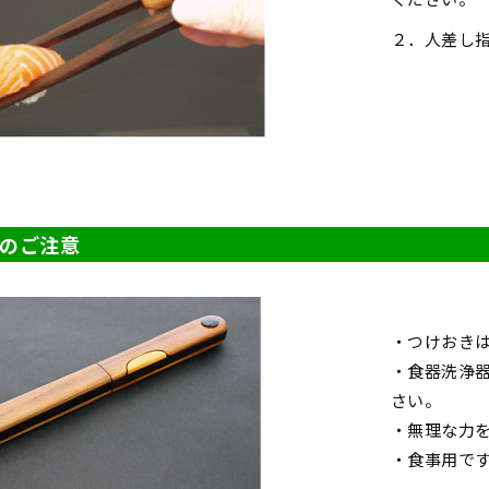
２．人差し
のご注意
・つけおき
・食器洗浄
さい。
・無理な力
・食事用で