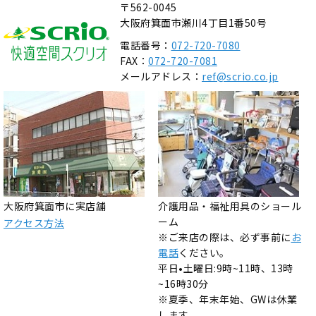
〒562-0045
大阪府箕面市瀬川4丁目1番50号
電話番号：
072-720-7080
FAX：
072-720-7081
メールアドレス：
ref@scrio.co.jp
大阪府箕面市に実店舗
介護用品・福祉用具のショール
ーム
アクセス方法
※ご来店の際は、必ず事前に
お
電話
ください。
平日•土曜日:9時~11時、13時
~16時30分
※夏季、年末年始、GWは休業
します。