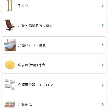
手すり
介護・高齢者向け家具
介護ベッド・寝具
床ずれ(褥瘡)対策
介護用食器・エプロン
介護食品