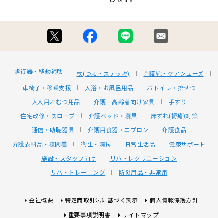
歩行器・移動補助
杖(つえ・ステッキ)
介護靴・ケアシューズ
車椅子・移乗支援
入浴・お風呂用品
おトイレ・排せつ
大人用おむつ用品
介護・高齢者向け家具
手すり
住宅改修・スロープ
介護ベッド・寝具
床ずれ(褥瘡)対策
通信・助聴器具
介護用食器・エプロン
介護食品
介護衣料品・寝間着
衛生・清拭
日常生活品
健康サポート
施設・スタッフ向け
リハ・レクリエーション
リハ・トレーニング
防災用品・非常用
会社概要
特定商取引法に基づく表示
個人情報保護方針
重要事項説明書
サイトマップ