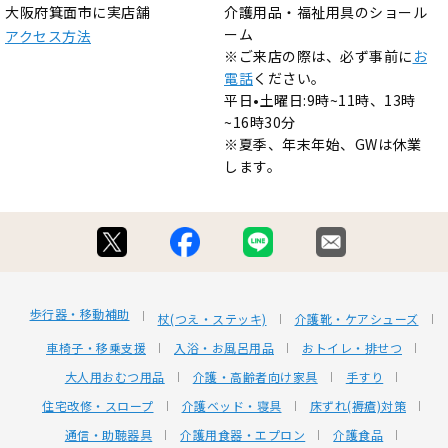
大阪府箕面市に実店舗
介護用品・福祉用具のショール
ーム
アクセス方法
※ご来店の際は、必ず事前に
お
電話
ください。
平日•土曜日:9時~11時、13時
~16時30分
※夏季、年末年始、GWは休業
します。
歩行器・移動補助
杖(つえ・ステッキ)
介護靴・ケアシューズ
車椅子・移乗支援
入浴・お風呂用品
おトイレ・排せつ
大人用おむつ用品
介護・高齢者向け家具
手すり
住宅改修・スロープ
介護ベッド・寝具
床ずれ(褥瘡)対策
通信・助聴器具
介護用食器・エプロン
介護食品