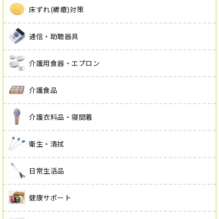
床ずれ(褥瘡)対策
通信・助聴器具
介護用食器・エプロン
介護食品
介護衣料品・寝間着
衛生・清拭
日常生活品
健康サポート