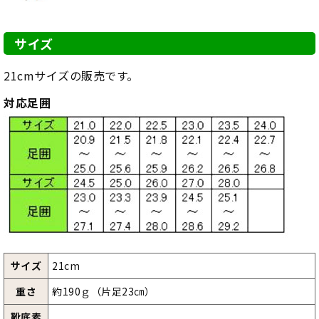
サイズ
21cmサイズの販売です。
対応足囲
サイズ
21cm
重さ
約190ｇ（片足23㎝）
靴底素