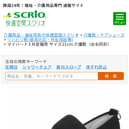
開設24年！福祉・介護用品専門 通販サイト
メニュー
介護用品・福祉用具の快適空間スクリオ
介護靴・ケアシューズ
リハビリ靴(装具対応・外反母趾等)
マイハート3 片足販売 サイズ21cm 介護靴（左右同形）
注目の検索キーワード
玄関台
シャワーチェア
屋内スロープ
床ずれ防止
検 索