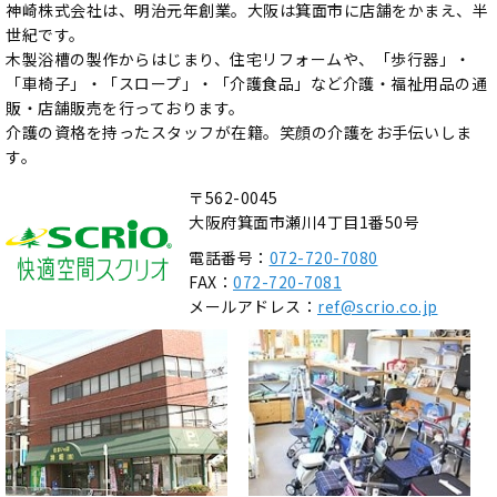
神崎株式会社は、明治元年創業。大阪は箕面市に店舗をかまえ、半
世紀です。
木製浴槽の製作からはじまり、住宅リフォームや、「歩行器」・
「車椅子」・「スロープ」・「介護食品」など介護・福祉用品の通
販・店舗販売を行っております。
介護の資格を持ったスタッフが在籍。笑顔の介護をお手伝いしま
す。
〒562-0045
大阪府箕面市瀬川4丁目1番50号
電話番号：
072-720-7080
FAX：
072-720-7081
メールアドレス：
ref@scrio.co.jp