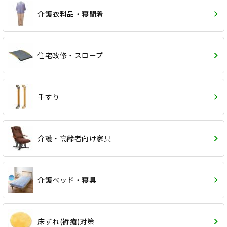
介護衣料品・寝間着
住宅改修・スロープ
手すり
介護・高齢者向け家具
介護ベッド・寝具
床ずれ(褥瘡)対策