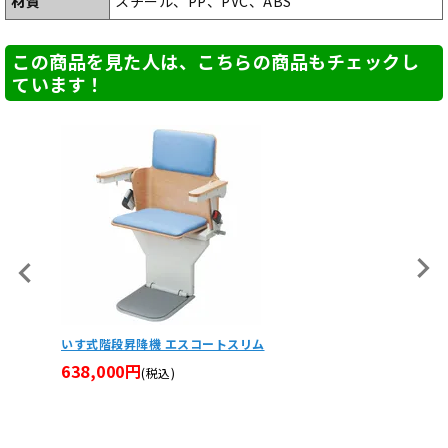
材質
スチール、PP、PVC、ABS
この商品を見た人は、こちらの商品もチェックし
ています！
【非課税】ロフストランドクラッチ(Aアームカフ) Sサイ
ジェル
ズ(小)・Mサイズ(中)・Lサイズ(大)
介護ベッド
P-S
11,900円
(税込)
22,4