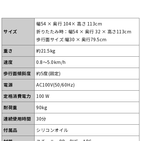
幅54 × 奥行 104× 高さ 113cm
サイズ
折りたたみ時：幅54 × 奥行 32 × 高さ113cm
歩行面サイズ:幅30 × 奥行79.5cm
重さ
約21.5kg
速度
0.8～5.0km/h
歩行面傾斜度
約5度(固定)
電源
AC100V(50/60Hz)
定格消費電力
100 W
耐荷重
90kg
連続使用時間
30分
付属品
シリコンオイル