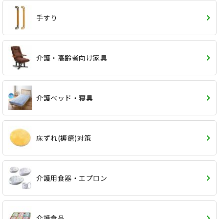
手すり
介護・高齢者向け家具
介護ベッド・寝具
床ずれ(褥瘡)対策
介護用食器・エプロン
介護食品