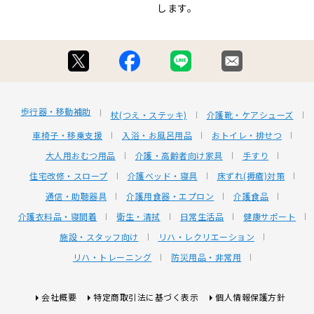
します。
歩行器・移動補助
杖(つえ・ステッキ)
介護靴・ケアシューズ
車椅子・移乗支援
入浴・お風呂用品
おトイレ・排せつ
大人用おむつ用品
介護・高齢者向け家具
手すり
住宅改修・スロープ
介護ベッド・寝具
床ずれ(褥瘡)対策
通信・助聴器具
介護用食器・エプロン
介護食品
介護衣料品・寝間着
衛生・清拭
日常生活品
健康サポート
施設・スタッフ向け
リハ・レクリエーション
リハ・トレーニング
防災用品・非常用
会社概要
特定商取引法に基づく表示
個人情報保護方針