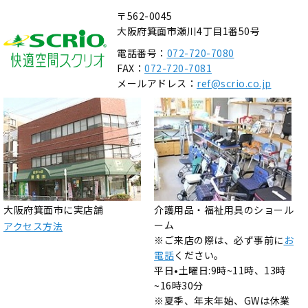
〒562-0045
大阪府箕面市瀬川4丁目1番50号
電話番号：
072-720-7080
FAX：
072-720-7081
メールアドレス：
ref@scrio.co.jp
大阪府箕面市に実店舗
介護用品・福祉用具のショール
ーム
アクセス方法
※ご来店の際は、必ず事前に
お
電話
ください。
平日•土曜日:9時~11時、13時
~16時30分
※夏季、年末年始、GWは休業