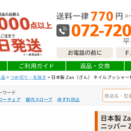
ご利用ガイド
返品・交換
活品
つめ切り・毛抜き
日本製 Zan（ざん） ネイルプッシャー
ーワード
ワーチェア
屋内スロープ
床ずれ防止
日本製 Z
ニッパー 