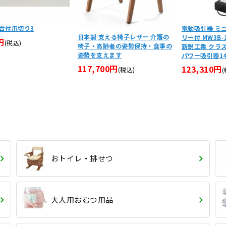
台付爪切り3
電動吸引器 ミニ
日本製 支える椅子レザー 介護の
リー付 MW3B-1
円
(税込)
椅子・高齢者の姿勢保持・食事の
新鋭工業 クラ
姿勢を支えます
パワー吸引器14
117,700円
123,310円
(税込)
おトイレ・排せつ
大人用おむつ用品