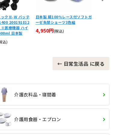
ックⅢ-W バッテ
日本製 綿100％レース付ソフトガ
電動吸引器 セパⅢ-B
400 200191812
ーゼ失禁ショーツ3色組
付 NS3B-1400 2001
スⅡ医療機器 ハイ
工業 クラスⅡ医療機器
4,950円
(税込)
00ml 日本製
器1400ml 日本製
134,640円
(税込)
(税込)
← 日常生活品 に戻る
介護衣料品・寝間着
介護用食器・エプロン