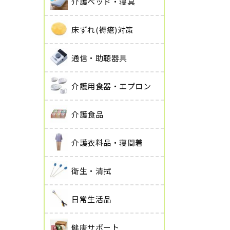
介護ベッド・寝具
床ずれ(褥瘡)対策
通信・助聴器具
介護用食器・エプロン
介護食品
介護衣料品・寝間着
衛生・清拭
日常生活品
健康サポート