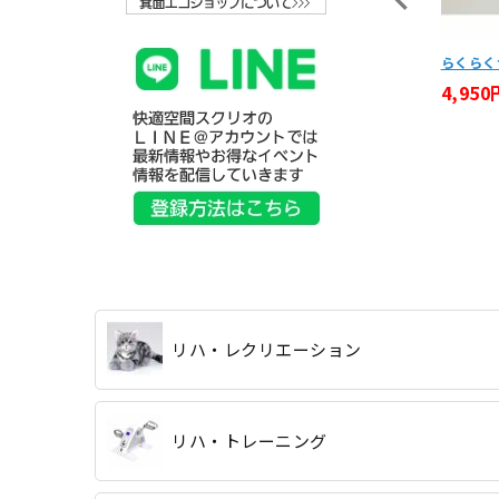
ァスナー付パンツ 婦人 M・L・
日本製 食事用エプロン 3色セット
らくらく
L・3L 裾ファスナー 日本製
（計3枚） 38951
4,950
,460円
6,952円
(税込)
(税込)
リハ・レクリエーション
リハ・トレーニング