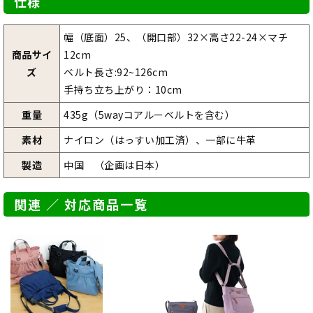
仕様
幅（底面）25、（開口部）32×高さ22-24×マチ
商品サイ
12cm
ズ
ベルト長さ:92~126cm
手持ち立ち上がり：10cm
重量
435g（5wayコアルーベルトを含む）
素材
ナイロン（はっすい加工済）、一部に牛革
製造
中国 （企画は日本）
関連 ／ 対応商品一覧