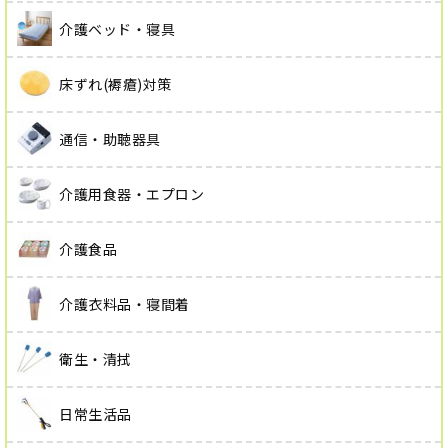
介護ベッド・寝具
床ずれ(褥瘡)対策
通信・助聴器具
介護用食器・エプロン
介護食品
介護衣料品・寝間着
衛生・清拭
日常生活品