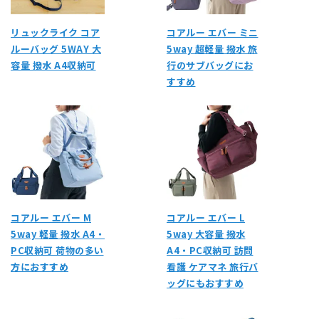
リュックライク コア
コアルー エバー ミニ
ルーバッグ 5WAY 大
5way 超軽量 撥水 旅
容量 撥水 A4収納可
行のサブバッグにお
すすめ
コアルー エバー M
コアルー エバー L
5way 軽量 撥水 A4・
5way 大容量 撥水
PC収納可 荷物の多い
A4・PC収納可 訪問
方におすすめ
看護 ケアマネ 旅行バ
ッグにもおすすめ