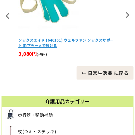
スサポー
安寿 段差スロープEVA 室内用 幅76cm
介護食
鉢中・
3,720円
(税込)
11,0
← 日常生活品 に戻る
介護用品カテゴリー
歩行器・移動補助
杖(つえ・ステッキ)