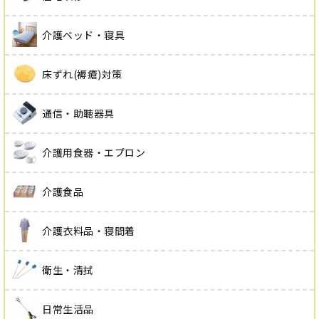
介護ベッド・寝具
床ずれ(褥瘡)対策
通信・助聴器具
介護用食器・エプロン
介護食品
介護衣料品・寝間着
衛生・清拭
日常生活品