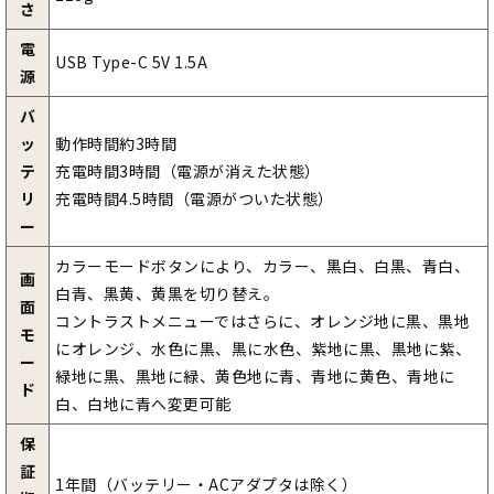
さ
電
USB Type-C 5V 1.5A
源
バ
ッ
動作時間約3時間
テ
充電時間3時間（電源が消えた状態）
リ
充電時間4.5時間（電源がついた状態）
ー
カラーモードボタンにより、カラー、黒白、白黒、青白、
画
白青、黒黄、黄黒を切り替え。
面
コントラストメニューではさらに、オレンジ地に黒、黒地
モ
にオレンジ、水色に黒、黒に水色、紫地に黒、黒地に紫、
ー
緑地に黒、黒地に緑、黄色地に青、青地に黄色、青地に
ド
白、白地に青へ変更可能
保
証
1年間（バッテリー・ACアダプタは除く）