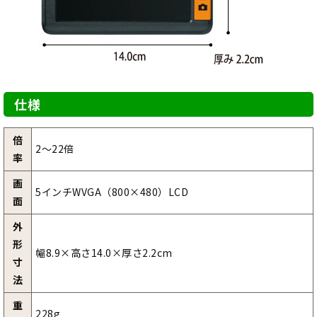
仕様
倍
2～22倍
率
画
5インチWVGA（800×480）LCD
面
外
形
幅8.9×高さ14.0×厚さ2.2cm
寸
法
重
228g