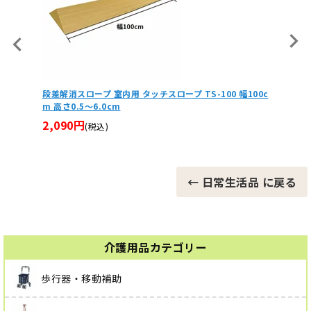
ロープ TS-100 幅100c
多点杖 Calmo+ カルモクワド CLM-G4 マキテッ
伸縮式 多点支持杖
6,980円
(税込)
← 日常生活品 に戻る
介護用品カテゴリー
歩行器・移動補助