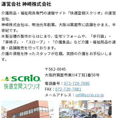
運営会社 神崎株式会社
介護用品・福祉用具専門の通販サイト「快適空間スクリオ」の運営
会社、
神崎株式会社は、明治元年創業。大阪は箕面市に店舗をかまえ、半
世紀です。
木製浴槽の製作からはじまり、住宅リフォームや、「歩行器」・
「車椅子」・「スロープ」・「介護食品」など介護・福祉用品の通
販・店舗販売を行っております。
介護の資格を持ったスタッフが在籍。笑顔の介護をお手伝いしま
す。
〒562-0045
大阪府箕面市瀬川4丁目1番50号
電話番号：
072-720-7080
FAX：
072-720-7081
メールアドレス：
ref@scrio.co.jp