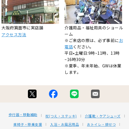
大阪府箕面市に実店舗
介護用品・福祉用具のショール
ーム
アクセス方法
※ご来店の際は、必ず事前に
お
電話
ください。
平日•土曜日:9時~11時、13時
~16時30分
※夏季、年末年始、GWは休業
します。
歩行器・移動補助
杖(つえ・ステッキ)
介護靴・ケアシューズ
車椅子・移乗支援
入浴・お風呂用品
おトイレ・排せつ