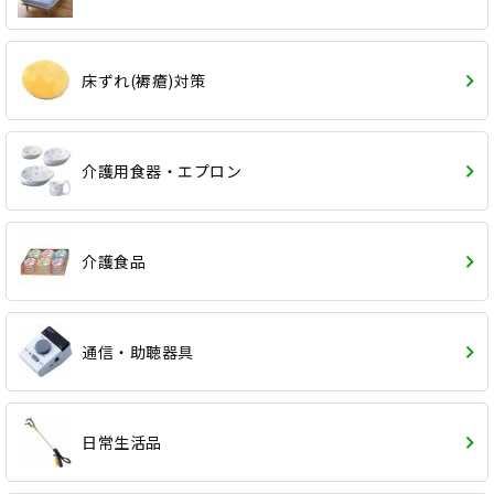
床ずれ(褥瘡)対策
介護用食器・エプロン
介護食品
通信・助聴器具
日常生活品