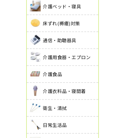
介護ベッド・寝具
床ずれ(褥瘡)対策
通信・助聴器具
介護用食器・エプロン
介護食品
介護衣料品・寝間着
衛生・清拭
日常生活品