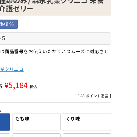
1種類のみ) 森永乳業クリニコ 栄養
 介護ゼリー
税8％
-5
は
商品番号
をお伝えいただくとスムーズに対応させ
業クリニコ
¥
5,184
格
税込
[
48
ポイント進呈 ]
味
もも味
くり味