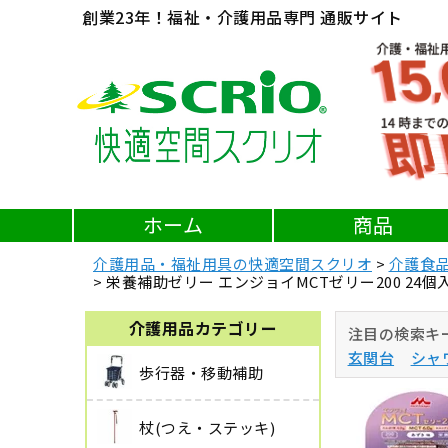
創業23年！福祉・介護用品専門 通販サイト
ホーム
商品
介護用品・福祉用具の快適空間スクリオ
介護食
栄養補助ゼリー エンジョイMCTゼリー200 24個
介護用品カテゴリー
注目の検索キ
玄関台
シャ
歩行器・移動補助
杖(つえ・ステッキ)