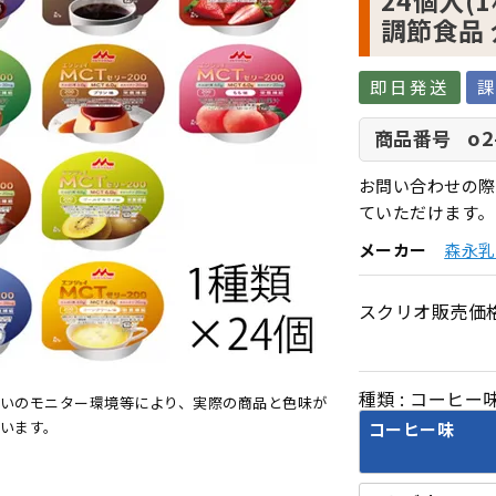
24個入(
調節食品
即日発送
課
o2
商品番号
お問い合わせの際
ていただけます。
メーカー
森永乳
スクリオ販売価
種類
コーヒー
いのモニター環境等により、実際の商品と色味が
います。
コーヒー味