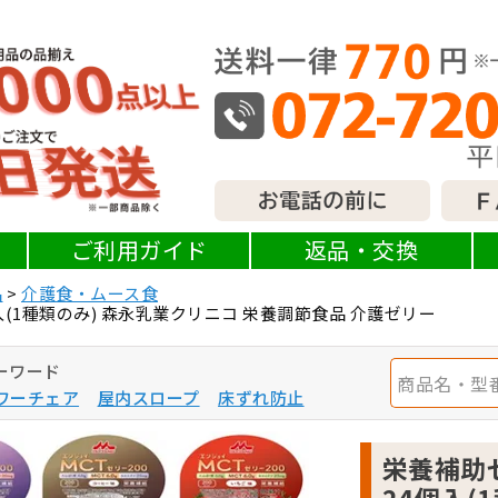
ご利用ガイド
返品・交換
品
介護食・ムース食
入(1種類のみ) 森永乳業クリニコ 栄養調節食品 介護ゼリー
ーワード
ワーチェア
屋内スロープ
床ずれ防止
栄養補助ゼ