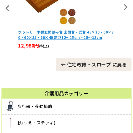
0・60×3
シャワーベンチミニS コンパクトタイプ シャワーチェア
段差
8cm
安寿(アロン化成)
16
12,620円
(税込)
← 住宅改修・スロープ に戻る
介護用品カテゴリー
歩行器・移動補助
杖(つえ・ステッキ)