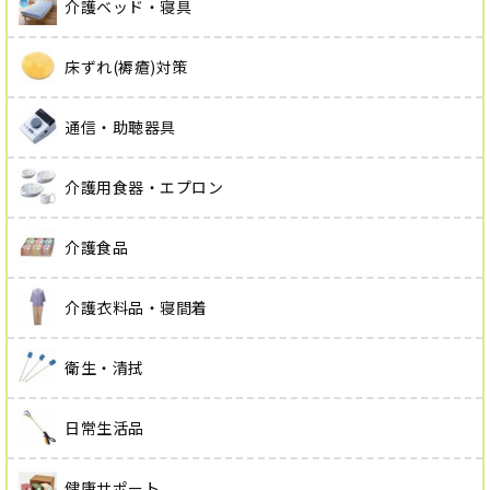
介護ベッド・寝具
床ずれ(褥瘡)対策
通信・助聴器具
介護用食器・エプロン
介護食品
介護衣料品・寝間着
衛生・清拭
日常生活品
健康サポート