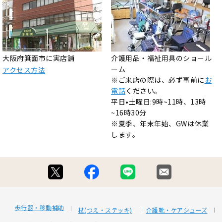
大阪府箕面市に実店舗
介護用品・福祉用具のショール
ーム
アクセス方法
※ご来店の際は、必ず事前に
お
電話
ください。
平日•土曜日:9時~11時、13時
~16時30分
※夏季、年末年始、GWは休業
します。
歩行器・移動補助
杖(つえ・ステッキ)
介護靴・ケアシューズ