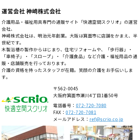
運営会社 神崎株式会社
介護用品・福祉用具専門の通販サイト「快適空間スクリオ」の運営
会社、
神崎株式会社は、明治元年創業。大阪は箕面市に店舗をかまえ、半
世紀です。
木製浴槽の製作からはじまり、住宅リフォームや、「歩行器」・
「車椅子」・「スロープ」・「介護食品」など介護・福祉用品の通
販・店舗販売を行っております。
介護の資格を持ったスタッフが在籍。笑顔の介護をお手伝いしま
す。
〒562-0045
大阪府箕面市瀬川4丁目1番50号
電話番号：
072-720-7080
FAX：
072-720-7081
メールアドレス：
ref@scrio.co.jp