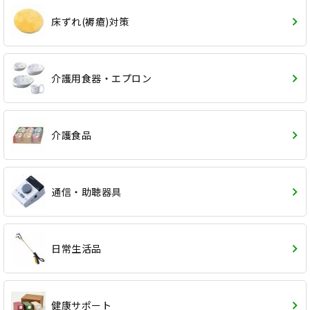
床ずれ(褥瘡)対策
介護用食器・エプロン
介護食品
通信・助聴器具
日常生活品
健康サポート