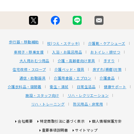
歩行器・移動補助
杖(つえ・ステッキ)
介護靴・ケアシューズ
車椅子・移乗支援
入浴・お風呂用品
おトイレ・排せつ
大人用おむつ用品
介護・高齢者向け家具
手すり
住宅改修・スロープ
介護ベッド・寝具
床ずれ(褥瘡)対策
通信・助聴器具
介護用食器・エプロン
介護食品
介護衣料品・寝間着
衛生・清拭
日常生活品
健康サポート
施設・スタッフ向け
リハ・レクリエーション
リハ・トレーニング
防災用品・非常用
会社概要
特定商取引法に基づく表示
個人情報保護方針
重要事項説明書
サイトマップ