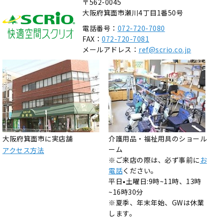
〒562-0045
大阪府箕面市瀬川4丁目1番50号
電話番号：
072-720-7080
FAX：
072-720-7081
メールアドレス：
ref@scrio.co.jp
大阪府箕面市に実店舗
介護用品・福祉用具のショール
ーム
アクセス方法
※ご来店の際は、必ず事前に
お
電話
ください。
平日•土曜日:9時~11時、13時
~16時30分
※夏季、年末年始、GWは休業
します。