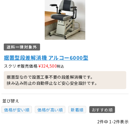
送料一律対象外
据置型段差解消機 アルコー6000型
スクリオ販売価格
¥
324,500
税込
据置型なので設置工事不要の段差解消機です。
挟み込み防止の自動停止など安心安全設計です。
並び替え
価格が安い順
価格が高い順
新着順
おすすめ順
2
件中
1
-
2
件表示