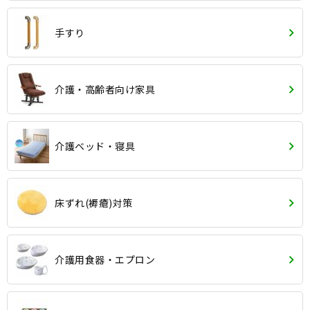
手すり
介護・高齢者向け家具
介護ベッド・寝具
床ずれ(褥瘡)対策
介護用食器・エプロン