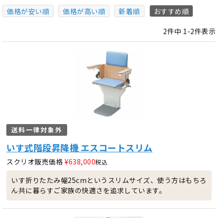
価格が安い順
価格が高い順
新着順
おすすめ順
2
件中
1
-
2
件表示
送料一律対象外
いす式階段昇降機 エスコートスリム
スクリオ販売価格
¥
638,000
税込
いす折りたたみ幅25cmというスリムサイズ、使う方はもちろ
ん共に暮らすご家族の快適さを追求しています。