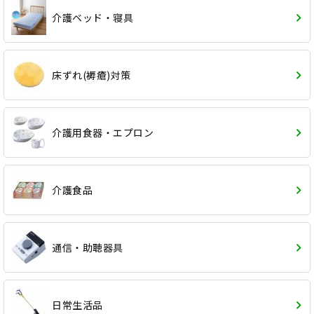
介護ベッド・寝具
床ずれ(褥瘡)対策
介護用食器・エプロン
介護食品
通信・助聴器具
日常生活品