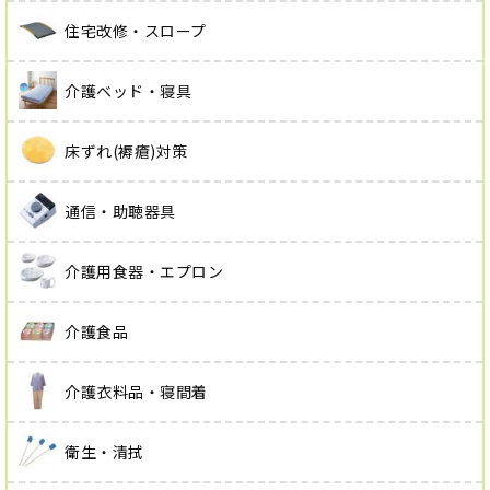
住宅改修・スロープ
介護ベッド・寝具
床ずれ(褥瘡)対策
通信・助聴器具
介護用食器・エプロン
介護食品
介護衣料品・寝間着
衛生・清拭