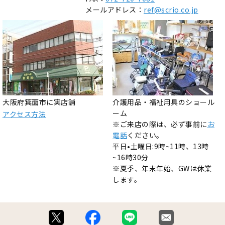
メールアドレス：
ref@scrio.co.jp
大阪府箕面市に実店舗
介護用品・福祉用具のショール
ーム
アクセス方法
※ご来店の際は、必ず事前に
お
電話
ください。
平日•土曜日:9時~11時、13時
~16時30分
※夏季、年末年始、GWは休業
します。