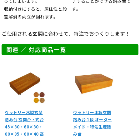
ってしまいます。
チすることができる踏み台で
収納付きにすると、居住性と段
す。
差解消の両立が図れます。
ご使用される玄関に合わせて、特注でおつくりします！
関連 ／ 対応商品一覧
ウットリー木製玄関
ウットリー木製玄関
踏み台 玄関台・式台
踏み台 1段 オーダー
45×30・60×30・
メイド・特注生産踏
60×35・60×40 高
み台