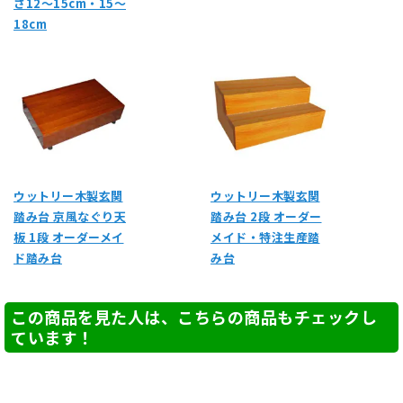
さ12～15cm・15～
18cm
ウットリー木製玄関
ウットリー木製玄関
踏み台 京風なぐり天
踏み台 2段 オーダー
板 1段 オーダーメイ
メイド・特注生産踏
ド踏み台
み台
この商品を見た人は、こちらの商品もチェックし
ています！