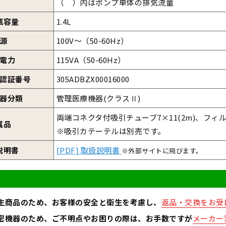
（ ）内はポンプ単体の排気流量
瓶容量
1.4L
源
100V～（50-60Hz）
電力
115VA（50-60Hz）
認証番号
305ADBZX00016000
器分類
管理医療機器(クラスⅡ)
両端コネクタ付吸引チューブ7×11(2m)、フィ
属品
※吸引カテーテルは別売です。
説明書
[PDF] 取扱説明書
※外部サイトに飛びます。
生商品のため、お客様の安全と衛生を考慮し、
返品・交換をお受
密機器のため、ご不明点やお困りの際は、お手数ですが
メーカー