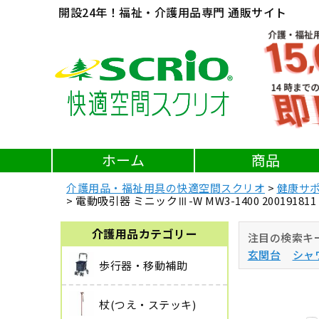
開設24年！福祉・介護用品専門 通販サイト
ホーム
商品
介護用品・福祉用具の快適空間スクリオ
健康サ
電動吸引器 ミニックⅢ-W MW3-1400 200191
介護用品カテゴリー
注目の検索キ
玄関台
シャ
歩行器・移動補助
杖(つえ・ステッキ)