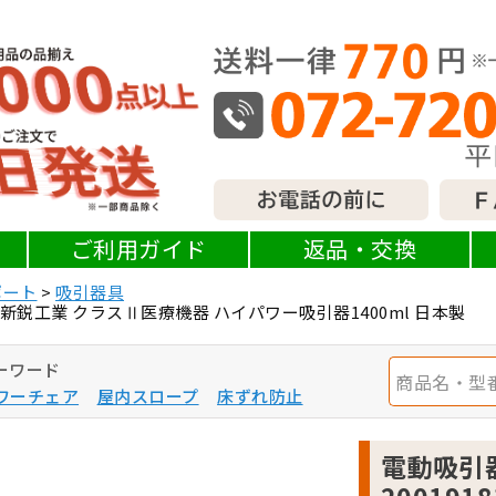
ご利用ガイド
返品・交換
ポート
吸引器具
811 新鋭工業 クラスⅡ医療機器 ハイパワー吸引器1400ml 日本製
ーワード
ワーチェア
屋内スロープ
床ずれ防止
電動吸引器