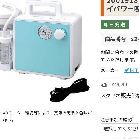
20019
イパワー吸
即日発送
s2
商品番号
お問い合わせの際
ていただけます。
メーカー
新鋭工
定価
¥
79,200
スクリオ販売価
いのモニター環境等により、実際の商品と色味が
注意事項の確認
います。
(
必
須
)