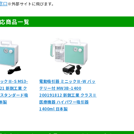
窓口
※外部サイトに飛びます。
対応商品一覧
クⅢ-S MS3-
電動吸引器 ミニックⅢ-W バッ
1821 新鋭工業 ク
テリー付 MW3B-1400
 スタンダード吸
200191812 新鋭工業 クラスⅡ
日本製
医療機器 ハイパワー吸引器
1400ml 日本製