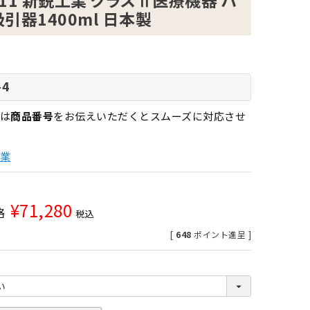
1811 新鋭工業 クラスⅡ医療機器 ハ
引器1400ml 日本製
-4
は
商品番号
をお伝えいただくとスムーズに対応させ
業
¥
71,280
格
税込
[
648
ポイント進呈 ]