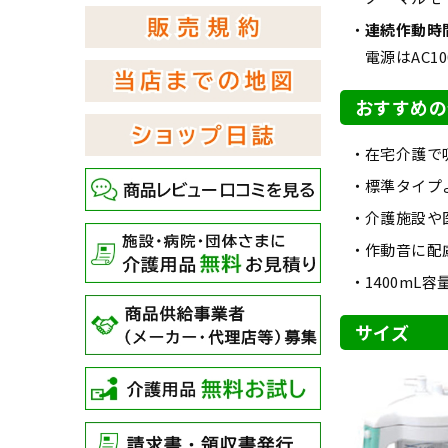
連続作動時
電源はAC1
おすすめの
在宅介護で
標準タイプ
介護施設や
作動音に配
1400m
サイズ