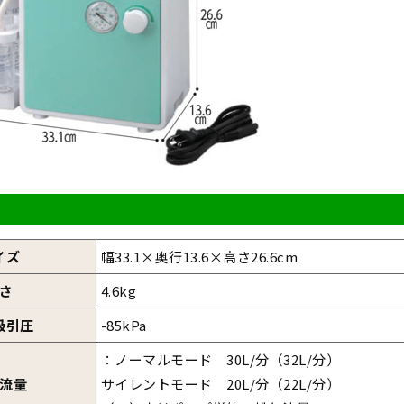
イズ
幅33.1×奥行13.6×高さ26.6cm
さ
4.6kg
吸引圧
-85kPa
：ノーマルモード 30L/分（32L/分）
流量
サイレントモード 20L/分（22L/分）