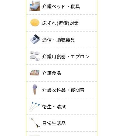
介護ベッド・寝具
床ずれ(褥瘡)対策
通信・助聴器具
介護用食器・エプロン
介護食品
介護衣料品・寝間着
衛生・清拭
日常生活品