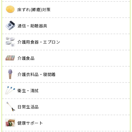
床ずれ(褥瘡)対策
通信・助聴器具
介護用食器・エプロン
介護食品
介護衣料品・寝間着
衛生・清拭
日常生活品
健康サポート