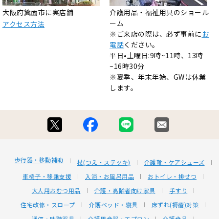
大阪府箕面市に実店舗
介護用品・福祉用具のショール
ーム
アクセス方法
※ご来店の際は、必ず事前に
お
電話
ください。
平日•土曜日:9時~11時、13時
~16時30分
※夏季、年末年始、GWは休業
します。
歩行器・移動補助
杖(つえ・ステッキ)
介護靴・ケアシューズ
車椅子・移乗支援
入浴・お風呂用品
おトイレ・排せつ
大人用おむつ用品
介護・高齢者向け家具
手すり
住宅改修・スロープ
介護ベッド・寝具
床ずれ(褥瘡)対策
通信・助聴器具
介護用食器・エプロン
介護食品