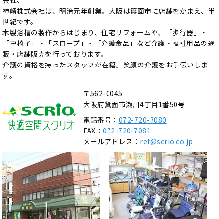
神崎株式会社は、明治元年創業。大阪は箕面市に店舗をかまえ、半
世紀です。
木製浴槽の製作からはじまり、住宅リフォームや、「歩行器」・
「車椅子」・「スロープ」・「介護食品」など介護・福祉用品の通
販・店舗販売を行っております。
介護の資格を持ったスタッフが在籍。笑顔の介護をお手伝いしま
す。
〒562-0045
大阪府箕面市瀬川4丁目1番50号
電話番号：
072-720-7080
FAX：
072-720-7081
メールアドレス：
ref@scrio.co.jp