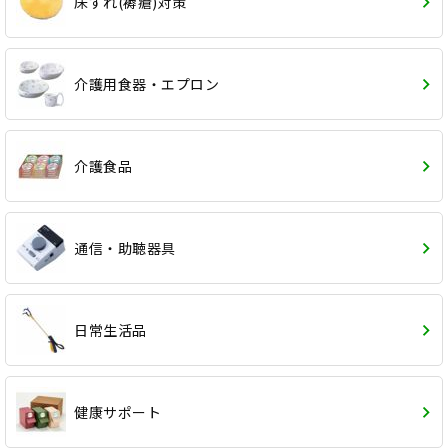
床ずれ(褥瘡)対策
介護用食器・エプロン
介護食品
通信・助聴器具
日常生活品
健康サポート