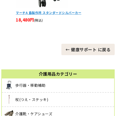
【非課税】コンパクト車椅子 MV-2
シャワー
きシー
42,240円
(税込)
78,4
← 健康サポート に戻る
介護用品カテゴリー
歩行器・移動補助
杖(つえ・ステッキ)
介護靴・ケアシューズ