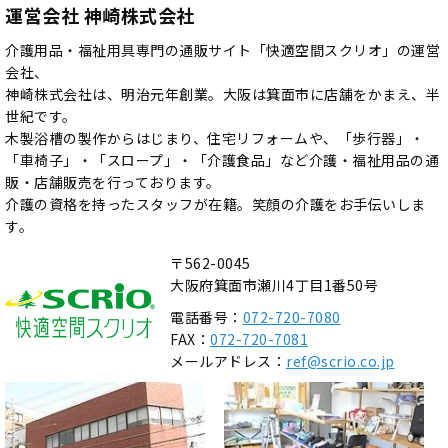
運営会社 神崎株式会社
介護用品・福祉用具専門の通販サイト「快適空間スクリオ」の運営
会社、
神崎株式会社は、明治元年創業。大阪は箕面市に店舗をかまえ、半
世紀です。
木製浴槽の製作からはじまり、住宅リフォームや、「歩行器」・
「車椅子」・「スロープ」・「介護食品」など介護・福祉用品の通
販・店舗販売を行っております。
介護の資格を持ったスタッフが在籍。笑顔の介護をお手伝いしま
す。
〒562-0045
大阪府箕面市瀬川4丁目1番50号
電話番号：
072-720-7080
FAX：
072-720-7081
メールアドレス：
ref@scrio.co.jp