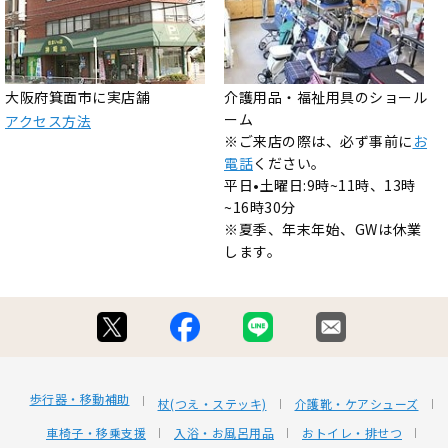
大阪府箕面市に実店舗
介護用品・福祉用具のショール
ーム
アクセス方法
※ご来店の際は、必ず事前に
お
電話
ください。
平日•土曜日:9時~11時、13時
~16時30分
※夏季、年末年始、GWは休業
します。
歩行器・移動補助
杖(つえ・ステッキ)
介護靴・ケアシューズ
車椅子・移乗支援
入浴・お風呂用品
おトイレ・排せつ