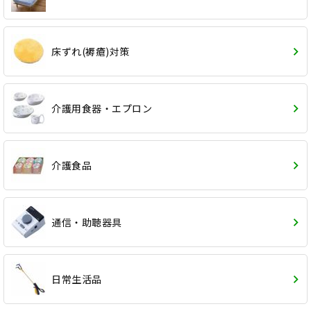
床ずれ(褥瘡)対策
介護用食器・エプロン
介護食品
通信・助聴器具
日常生活品