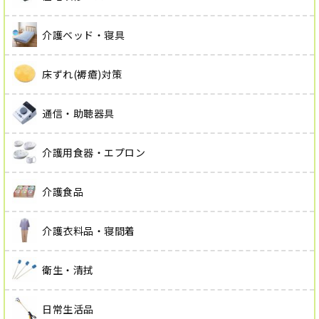
介護ベッド・寝具
床ずれ(褥瘡)対策
通信・助聴器具
介護用食器・エプロン
介護食品
介護衣料品・寝間着
衛生・清拭
日常生活品