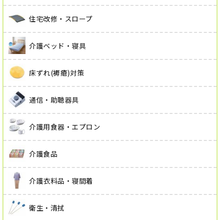
住宅改修・スロープ
介護ベッド・寝具
床ずれ(褥瘡)対策
通信・助聴器具
介護用食器・エプロン
介護食品
介護衣料品・寝間着
衛生・清拭