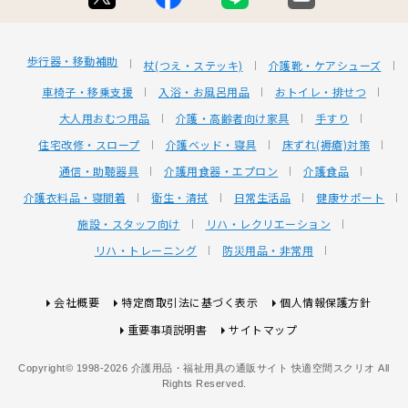
歩行器・移動補助
杖(つえ・ステッキ)
介護靴・ケアシューズ
車椅子・移乗支援
入浴・お風呂用品
おトイレ・排せつ
大人用おむつ用品
介護・高齢者向け家具
手すり
住宅改修・スロープ
介護ベッド・寝具
床ずれ(褥瘡)対策
通信・助聴器具
介護用食器・エプロン
介護食品
介護衣料品・寝間着
衛生・清拭
日常生活品
健康サポート
施設・スタッフ向け
リハ・レクリエーション
リハ・トレーニング
防災用品・非常用
会社概要
特定商取引法に基づく表示
個人情報保護方針
重要事項説明書
サイトマップ
Copyright© 1998-2026 介護用品・福祉用具の通販サイト 快適空間スクリオ All
Rights Reserved.