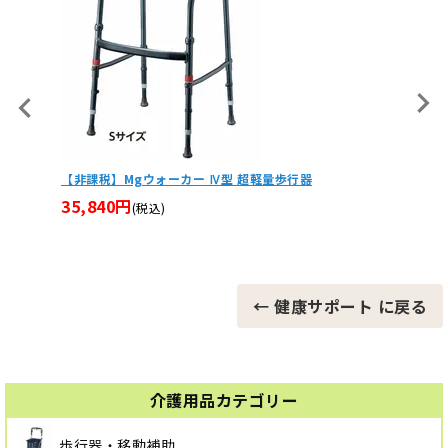
税】Mgウォーカー Ⅳ型 超軽量歩行器
ジェルトロン トップマッ
介護ベッド GTP-1 GTP-2
840円
(税込)
P-S
22,410円
(税込)
← 健康サポート に戻る
介護用品カテゴリー
歩行器・移動補助