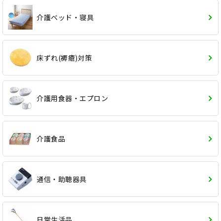
介護ベッド・寝具
床ずれ(褥瘡)対策
介護用食器・エプロン
介護食品
通信・助聴器具
日常生活品