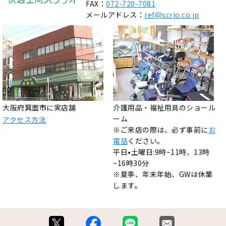
FAX：
072-720-7081
メールアドレス：
ref@scrio.co.jp
大阪府箕面市に実店舗
介護用品・福祉用具のショール
ーム
アクセス方法
※ご来店の際は、必ず事前に
お
電話
ください。
平日•土曜日:9時~11時、13時
~16時30分
※夏季、年末年始、GWは休業
します。