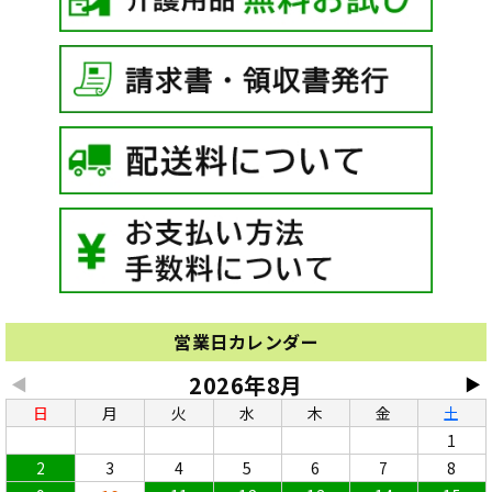
営業日カレンダー
2026年8月
◀
▶
日
月
火
水
木
金
土
1
2
3
4
5
6
7
8