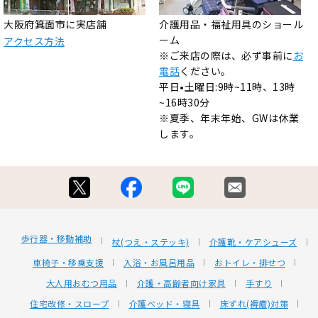
大阪府箕面市に実店舗
介護用品・福祉用具のショール
ーム
アクセス方法
※ご来店の際は、必ず事前に
お
電話
ください。
平日•土曜日:9時~11時、13時
~16時30分
※夏季、年末年始、GWは休業
します。
歩行器・移動補助
杖(つえ・ステッキ)
介護靴・ケアシューズ
車椅子・移乗支援
入浴・お風呂用品
おトイレ・排せつ
大人用おむつ用品
介護・高齢者向け家具
手すり
住宅改修・スロープ
介護ベッド・寝具
床ずれ(褥瘡)対策