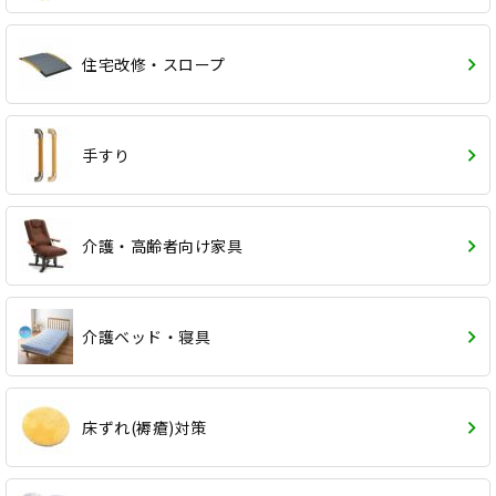
住宅改修・スロープ
手すり
介護・高齢者向け家具
介護ベッド・寝具
床ずれ(褥瘡)対策