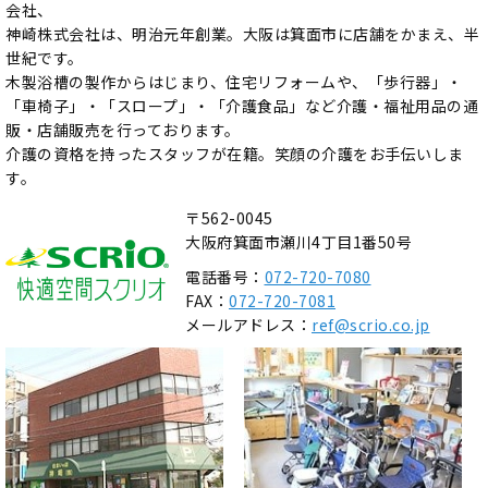
会社、
神崎株式会社は、明治元年創業。大阪は箕面市に店舗をかまえ、半
世紀です。
木製浴槽の製作からはじまり、住宅リフォームや、「歩行器」・
「車椅子」・「スロープ」・「介護食品」など介護・福祉用品の通
販・店舗販売を行っております。
介護の資格を持ったスタッフが在籍。笑顔の介護をお手伝いしま
す。
〒562-0045
大阪府箕面市瀬川4丁目1番50号
電話番号：
072-720-7080
FAX：
072-720-7081
メールアドレス：
ref@scrio.co.jp