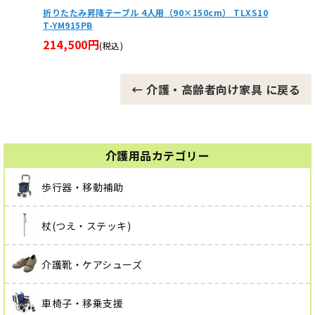
LXS10
折りたたみ昇降テーブル 6人用（120×150cm） TLXS1
リハビ
0T-YM1215PB
0円
(
258,500円
(税込)
← 介護・高齢者向け家具 に戻る
介護用品カテゴリー
歩行器・移動補助
杖(つえ・ステッキ)
介護靴・ケアシューズ
車椅子・移乗支援