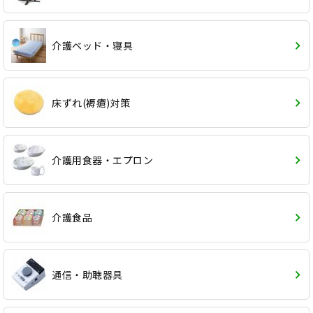
介護ベッド・寝具
床ずれ(褥瘡)対策
介護用食器・エプロン
介護食品
通信・助聴器具