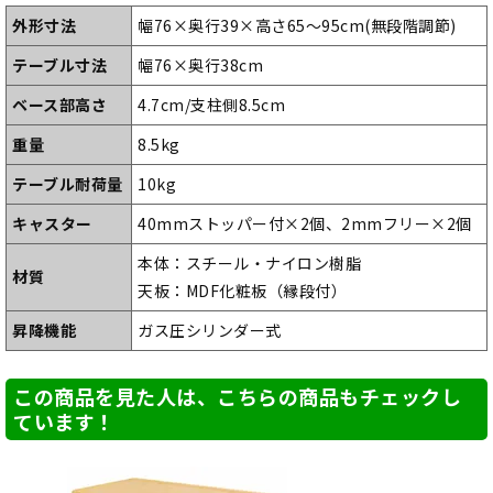
外形寸法
幅76×奥行39×高さ65～95cm(無段階調節)
テーブル寸法
幅76×奥行38cm
ベース部高さ
4.7cm/支柱側8.5cm
重量
8.5kg
テーブル耐荷量
10kg
キャスター
40mmストッパー付×2個、2mmフリー×2個
本体：スチール・ナイロン樹脂
材質
天板：MDF化粧板（縁段付）
昇降機能
ガス圧シリンダー式
この商品を見た人は、こちらの商品もチェックし
ています！