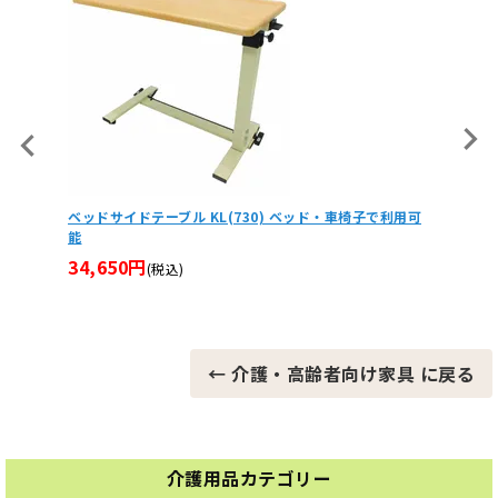
ブル
ベッドサイドテーブル KL(730) ベッド・車椅子で利用可
面タッチ
能
60,5
34,650円
(税込)
← 介護・高齢者向け家具 に戻る
介護用品カテゴリー