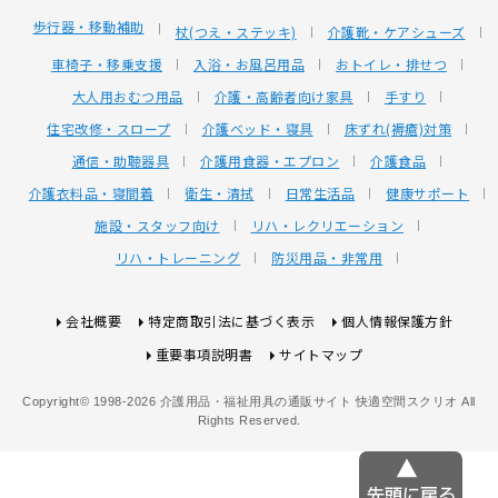
歩行器・移動補助
杖(つえ・ステッキ)
介護靴・ケアシューズ
車椅子・移乗支援
入浴・お風呂用品
おトイレ・排せつ
大人用おむつ用品
介護・高齢者向け家具
手すり
住宅改修・スロープ
介護ベッド・寝具
床ずれ(褥瘡)対策
通信・助聴器具
介護用食器・エプロン
介護食品
介護衣料品・寝間着
衛生・清拭
日常生活品
健康サポート
施設・スタッフ向け
リハ・レクリエーション
リハ・トレーニング
防災用品・非常用
会社概要
特定商取引法に基づく表示
個人情報保護方針
重要事項説明書
サイトマップ
Copyright© 1998-2026 介護用品・福祉用具の通販サイト 快適空間スクリオ All
Rights Reserved.