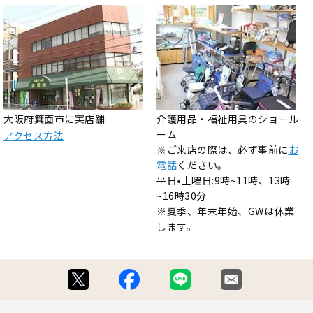
大阪府箕面市に実店舗
介護用品・福祉用具のショール
ーム
アクセス方法
※ご来店の際は、必ず事前に
お
電話
ください。
平日•土曜日:9時~11時、13時
~16時30分
※夏季、年末年始、GWは休業
します。