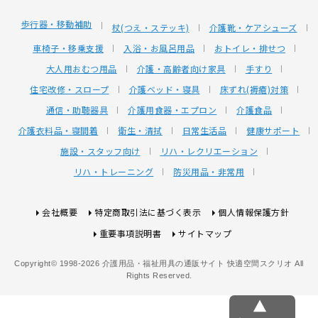
歩行器・移動補助
杖(つえ・ステッキ)
介護靴・ケアシューズ
車椅子・移乗支援
入浴・お風呂用品
おトイレ・排せつ
大人用おむつ用品
介護・高齢者向け家具
手すり
住宅改修・スロープ
介護ベッド・寝具
床ずれ(褥瘡)対策
通信・助聴器具
介護用食器・エプロン
介護食品
介護衣料品・寝間着
衛生・清拭
日常生活品
健康サポート
施設・スタッフ向け
リハ・レクリエーション
リハ・トレーニング
防災用品・非常用
会社概要
特定商取引法に基づく表示
個人情報保護方針
重要事項説明書
サイトマップ
Copyright© 1998-2026 介護用品・福祉用具の通販サイト 快適空間スクリオ All
Rights Reserved.