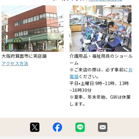
大阪府箕面市に実店舗
介護用品・福祉用具のショール
ーム
アクセス方法
※ご来店の際は、必ず事前に
お
電話
ください。
平日•土曜日:9時~11時、13時
~16時30分
※夏季、年末年始、GWは休業
します。