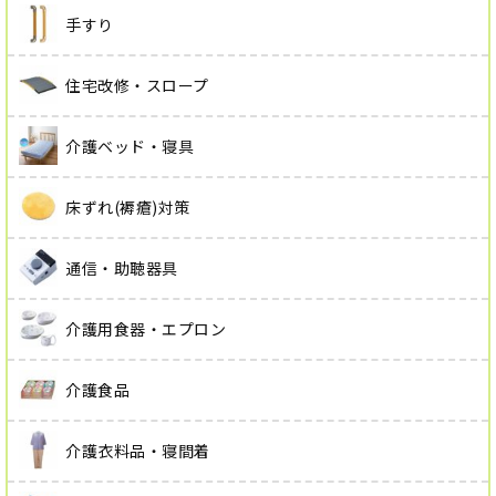
手すり
住宅改修・スロープ
介護ベッド・寝具
床ずれ(褥瘡)対策
通信・助聴器具
介護用食器・エプロン
介護食品
介護衣料品・寝間着