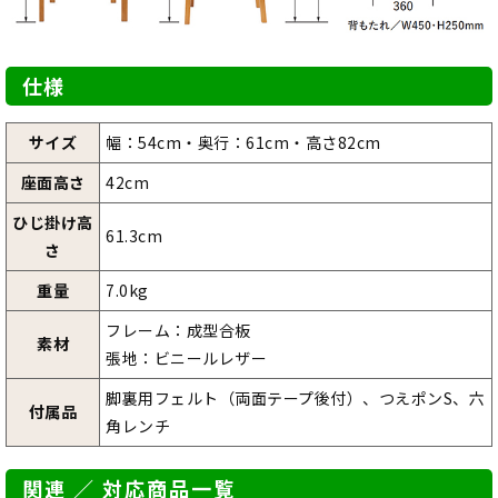
仕様
サイズ
幅：54cm・奥行：61cm・高さ82cm
座面高さ
42cm
ひじ掛け高
61.3cm
さ
重量
7.0kg
フレーム：成型合板
素材
張地：ビニールレザー
脚裏用フェルト（両面テープ後付）、つえポンS、六
付属品
角レンチ
関連 ／ 対応商品一覧