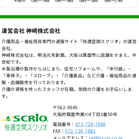
運営会社 神崎株式会社
介護用品・福祉用具専門の通販サイト「快適空間スクリオ」の運営
会社、
神崎株式会社は、明治元年創業。大阪は箕面市に店舗をかまえ、半
世紀です。
木製浴槽の製作からはじまり、住宅リフォームや、「歩行器」・
「車椅子」・「スロープ」・「介護食品」など介護・福祉用品の通
販・店舗販売を行っております。
介護の資格を持ったスタッフが在籍。笑顔の介護をお手伝いしま
す。
〒562-0045
大阪府箕面市瀬川4丁目1番50号
電話番号：
072-720-7080
FAX：
072-720-7081
メールアドレス：
ref@scrio.co.jp