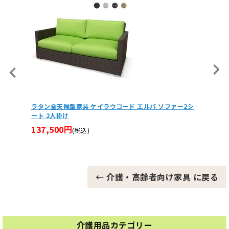
ァー2シ
回転式リラックスチェア りくターン RT-23FBR
肘付ボ
60,390円
42,9
(税込)
← 介護・高齢者向け家具 に戻る
介護用品カテゴリー