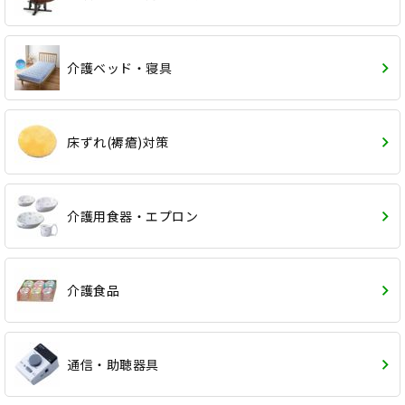
介護ベッド・寝具
床ずれ(褥瘡)対策
介護用食器・エプロン
介護食品
通信・助聴器具