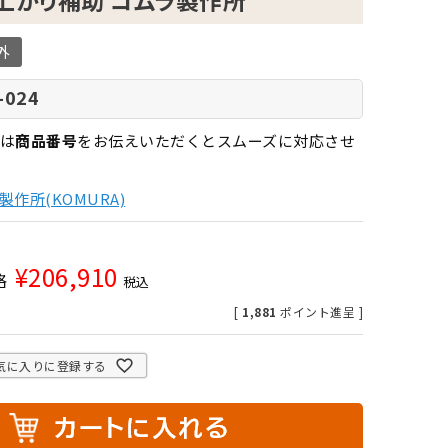
上がり補助 コムラ製作所
外
-024
は
商品番号
をお伝えいただくとスムーズに対応させ
製作所(KOMURA)
¥
206,910
格
税込
[
1,881
ポイント進呈 ]
気に入りに登録する