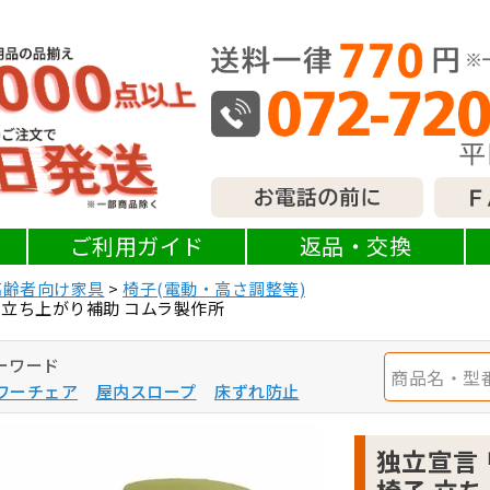
ご利用ガイド
返品・交換
高齢者向け家具
椅子(電動・高さ調整等)
 立ち上がり補助 コムラ製作所
ーワード
ワーチェア
屋内スロープ
床ずれ防止
独立宣言 