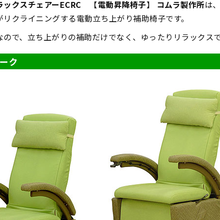
ックスチェアーECRC
【
電動昇降椅子
】
コムラ製作所
は
がリクライニングする電動立ち上がり補助椅子です。
なので、立ち上がりの補助だけでなく、ゆったりリラックス
ーク