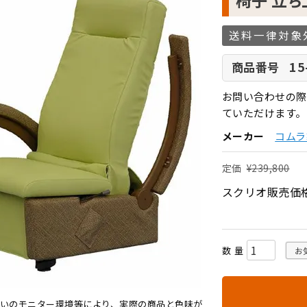
椅子 立ち
送料一律対象
15
商品番号
お問い合わせの際
ていただけます。
メーカー
コムラ
定価
¥
239,800
スクリオ販売価
お
いのモニター環境等により、実際の商品と色味が