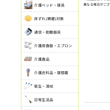
異なる場合がござ
介護ベッド・寝具
床ずれ(褥瘡)対策
通信・助聴器具
介護用食器・エプロン
介護食品
介護衣料品・寝間着
衛生・清拭
日常生活品