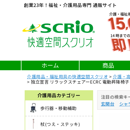
創業23年！福祉・介護用品専門 通販サイト
ホーム
商品
介護用品・福祉用具の快適空間スクリオ
介護・
独立宣言 リラックスチェアーECRC 電動昇降椅子
介護用品カテゴリー
注目の検索キ
玄関台
シャ
歩行器・移動補助
杖(つえ・ステッキ)