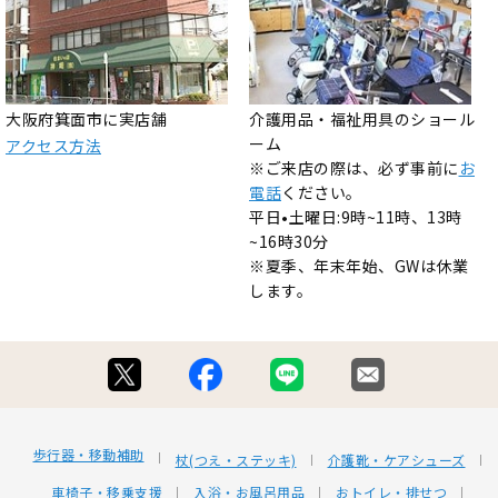
大阪府箕面市に実店舗
介護用品・福祉用具のショール
ーム
アクセス方法
※ご来店の際は、必ず事前に
お
電話
ください。
平日•土曜日:9時~11時、13時
~16時30分
※夏季、年末年始、GWは休業
します。
歩行器・移動補助
杖(つえ・ステッキ)
介護靴・ケアシューズ
車椅子・移乗支援
入浴・お風呂用品
おトイレ・排せつ