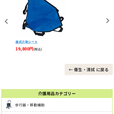
B
座式介助シート
ちょこっとイス 
19,800円
14,850円
(税込)
← 衛生・清拭 に戻る
介護用品カテゴリー
歩行器・移動補助