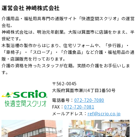
運営会社 神崎株式会社
介護用品・福祉用具専門の通販サイト「快適空間スクリオ」の運営
会社、
神崎株式会社は、明治元年創業。大阪は箕面市に店舗をかまえ、半
世紀です。
木製浴槽の製作からはじまり、住宅リフォームや、「歩行器」・
「車椅子」・「スロープ」・「介護食品」など介護・福祉用品の通
販・店舗販売を行っております。
介護の資格を持ったスタッフが在籍。笑顔の介護をお手伝いしま
す。
〒562-0045
大阪府箕面市瀬川4丁目1番50号
電話番号：
072-720-7080
FAX：
072-720-7081
メールアドレス：
ref@scrio.co.jp