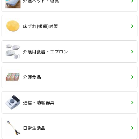
介護ベッド・寝具
床ずれ(褥瘡)対策
介護用食器・エプロン
介護食品
通信・助聴器具
日常生活品