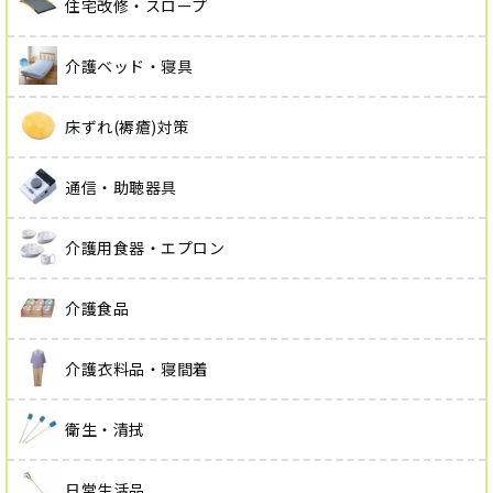
住宅改修・スロープ
介護ベッド・寝具
床ずれ(褥瘡)対策
通信・助聴器具
介護用食器・エプロン
介護食品
介護衣料品・寝間着
衛生・清拭
日常生活品