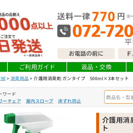
ご利用ガイド
返品・交換
清拭
消臭用品
介護用消臭剤 ガンタイプ 500ml×3本セット
ーワード
ワーチェア
屋内スロープ
床ずれ防止
介護用消臭
ト