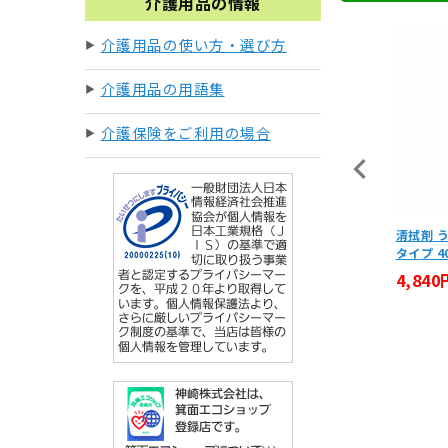
介護用品の情報
介護用品の使い方・選び方
介護用品の用語集
介護保険をご利用の場合
ンモニア等消臭スプレー 500
安寿ポータブルトイレ用消臭剤フ
清拭剤 
l×3本セット
ォームタイプ 5本セット
タイプ 4
,224円
7,700円
4,840
(税込)
(税込)