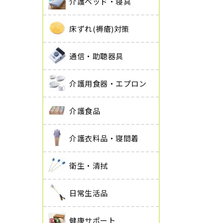
介護ベッド・寝具
床ずれ(褥瘡)対策
通信・助聴器具
介護用食器・エプロン
介護食品
介護衣料品・寝間着
衛生・清拭
日常生活品
健康サポート