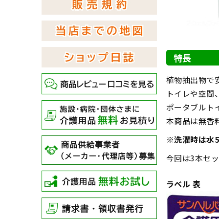
特長
植物抽出物で
トイレや空間
ポータブルト
本商品は無香
※洗濯時は水5
今回は3本セ
ラベル 表