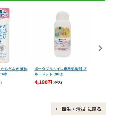
りからだふき 液体
ポータブルトイレ専用消臭剤 ブ
清拭剤 泡でさっぱり
×4本
ルードット 200g
液体タイプ 500ml×
4,180円
2,640円
)
(税込)
(税込)
← 衛生・清拭 に戻る