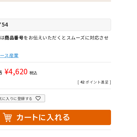
754
は
商品番号
をお伝えいただくとスムーズに対応させ
ース産業
¥
4,620
格
税込
[
42
ポイント進呈 ]
気に入りに登録する