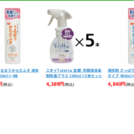
うるおうからだふき 液体
ニオイToletta 空間･衣類用消臭
清拭剤 さっぱ
00ml×4本
剤除菌プラス 300ml×5本セット
タイプ 400ml
円
4,389円
4,840円
(税込)
(税込)
(税込