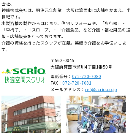
会社、
神崎株式会社は、明治元年創業。大阪は箕面市に店舗をかまえ、半
世紀です。
木製浴槽の製作からはじまり、住宅リフォームや、「歩行器」・
「車椅子」・「スロープ」・「介護食品」など介護・福祉用品の通
販・店舗販売を行っております。
介護の資格を持ったスタッフが在籍。笑顔の介護をお手伝いしま
す。
〒562-0045
大阪府箕面市瀬川4丁目1番50号
電話番号：
072-720-7080
FAX：
072-720-7081
メールアドレス：
ref@scrio.co.jp