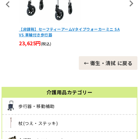
楽らく
【非課税】セーフティーアームVタイプウォーカーミニ SA
cm
VS 車輪付き歩行器
4,18
23,625円
(税込)
← 衛生・清拭 に戻る
介護用品カテゴリー
歩行器・移動補助
杖(つえ・ステッキ)