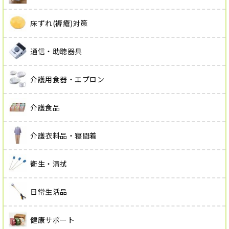
床ずれ(褥瘡)対策
通信・助聴器具
介護用食器・エプロン
介護食品
介護衣料品・寝間着
衛生・清拭
日常生活品
健康サポート