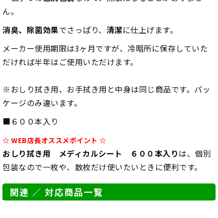
ん。
消臭、除菌効果
で
さっぱり、
清潔
に仕上げます。
メーカー使用期限は3ヶ月ですが、冷暗所に保存していた
だければ半年はご使用いただけます。
※おしり拭き用、お手拭き用と中身は同じ商品です。パッ
ケージのみ違います。
■６００本入り
☆ WEB店長オススメポイント ☆
おしり拭き用 メディカルシート ６００本入り
は、個別
包装なので一枚や、数枚だけ使いたいときに便利です。
関連 ／ 対応商品一覧