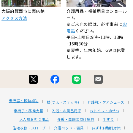
大阪府箕面市に実店舗
介護用品・福祉用具のショール
ーム
アクセス方法
※ご来店の際は、必ず事前に
お
電話
ください。
平日•土曜日:9時~11時、13時
~16時30分
※夏季、年末年始、GWは休業
します。
歩行器・移動補助
杖(つえ・ステッキ)
介護靴・ケアシューズ
車椅子・移乗支援
入浴・お風呂用品
おトイレ・排せつ
大人用おむつ用品
介護・高齢者向け家具
手すり
住宅改修・スロープ
介護ベッド・寝具
床ずれ(褥瘡)対策