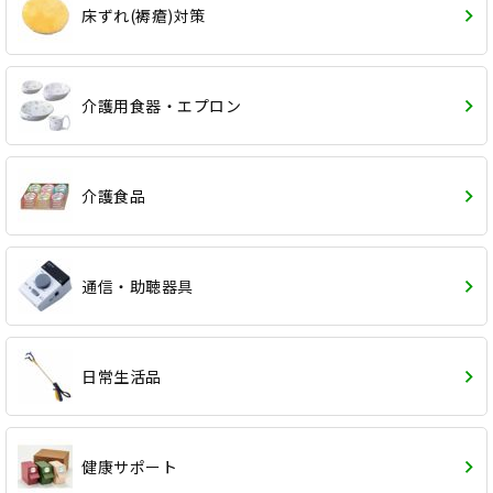
床ずれ(褥瘡)対策
介護用食器・エプロン
介護食品
通信・助聴器具
日常生活品
健康サポート