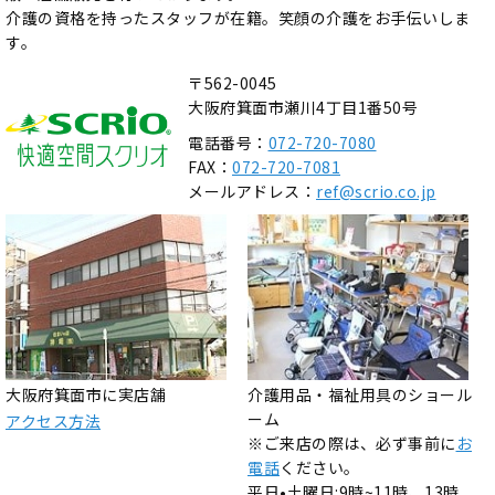
介護の資格を持ったスタッフが在籍。笑顔の介護をお手伝いしま
す。
〒562-0045
大阪府箕面市瀬川4丁目1番50号
電話番号：
072-720-7080
FAX：
072-720-7081
メールアドレス：
ref@scrio.co.jp
大阪府箕面市に実店舗
介護用品・福祉用具のショール
ーム
アクセス方法
※ご来店の際は、必ず事前に
お
電話
ください。
平日•土曜日:9時~11時、13時