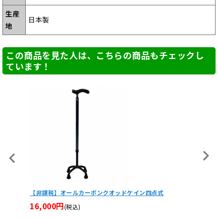
生産
日本製
地
この商品を見た人は、こちらの商品もチェックし
ています！
ルカーボンクオッドケイン四点式
カッティングボード(まな板)
11,220円
込)
(税込)