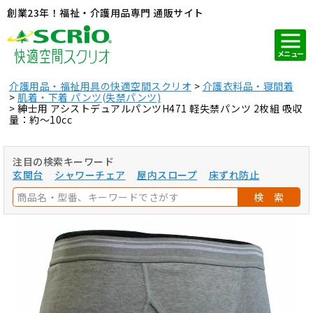
創業23年！福祉・介護用品専門 通販サイト
メニュー
介護用品・福祉用具の快適空間スクリオ
介護衣料品・寝間着
肌着・下着 パンツ(失禁パンツ)
紳士用 アシストデュアルパンツH471 軽失禁パンツ 2枚組 吸収
量：約～10cc
注目の検索キーワード
玄関台
シャワーチェア
屋内スロープ
床ずれ防止
検 索