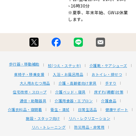
~16時30分
※夏季、年末年始、GWは休業
します。
歩行器・移動補助
杖(つえ・ステッキ)
介護靴・ケアシューズ
車椅子・移乗支援
入浴・お風呂用品
おトイレ・排せつ
大人用おむつ用品
介護・高齢者向け家具
手すり
住宅改修・スロープ
介護ベッド・寝具
床ずれ(褥瘡)対策
通信・助聴器具
介護用食器・エプロン
介護食品
介護衣料品・寝間着
衛生・清拭
日常生活品
健康サポート
施設・スタッフ向け
リハ・レクリエーション
リハ・トレーニング
防災用品・非常用