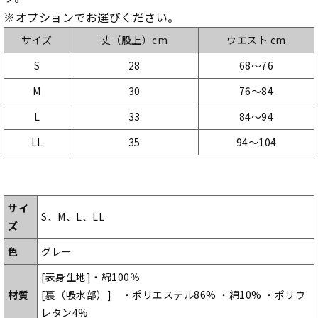
※オプションでお選びください。
サイズ
丈（股上）cm
ウエスト cm
S
28
68～76
M
30
76～84
L
33
84～94
LL
35
94～104
サイ
S、M、L、LL
ズ
色
グレー
[表身生地]・綿100％
材質
[裏（吸水部）] ・ポリエステル86% ・綿10% ・ポリウ
レタン4%