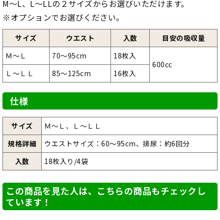
M～L、L～LLの２サイズからお選びいただけます。
※オプションでお選びください。
サイズ
ウエスト
入数
目安の吸収量
Ｍ～Ｌ
70～95cm
18枚入
600cc
Ｌ～ＬＬ
85～125cm
16枚入
仕様
サイズ
Ｍ～Ｌ、Ｌ～ＬＬ
規格詳細
ウエストサイズ：60～95cm、排尿：約6回分
入数
18枚入り/4袋
この商品を見た人は、こちらの商品もチェックし
ています！