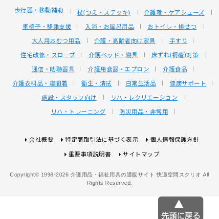
歩行器・移動補助
杖(つえ・ステッキ)
介護靴・ケアシューズ
車椅子・移乗支援
入浴・お風呂用品
おトイレ・排せつ
大人用おむつ用品
介護・高齢者向け家具
手すり
住宅改修・スロープ
介護ベッド・寝具
床ずれ(褥瘡)対策
通信・助聴器具
介護用食器・エプロン
介護食品
介護衣料品・寝間着
衛生・清拭
日常生活品
健康サポート
施設・スタッフ向け
リハ・レクリエーション
リハ・トレーニング
防災用品・非常用
会社概要
特定商取引法に基づく表示
個人情報保護方針
重要事項説明書
サイトマップ
Copyright© 1998-2026 介護用品・福祉用具の通販サイト 快適空間スクリオ All
Rights Reserved.