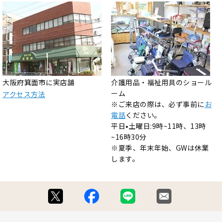
大阪府箕面市に実店舗
介護用品・福祉用具のショール
ーム
アクセス方法
※ご来店の際は、必ず事前に
お
電話
ください。
平日•土曜日:9時~11時、13時
~16時30分
※夏季、年末年始、GWは休業
します。