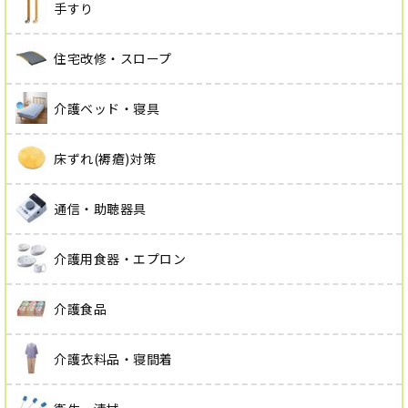
手すり
住宅改修・スロープ
介護ベッド・寝具
床ずれ(褥瘡)対策
通信・助聴器具
介護用食器・エプロン
介護食品
介護衣料品・寝間着