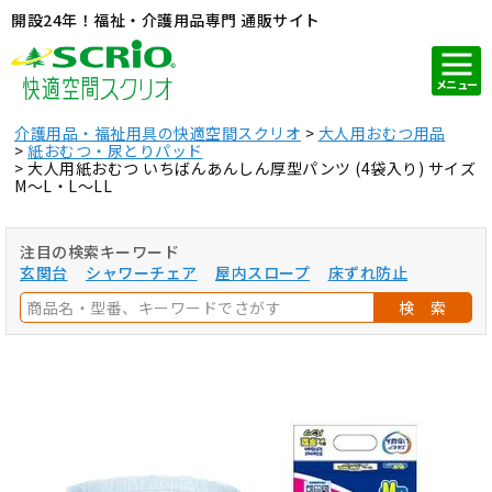
開設24年！福祉・介護用品専門 通販サイト
メニュー
介護用品・福祉用具の快適空間スクリオ
大人用おむつ用品
紙おむつ・尿とりパッド
大人用紙おむつ いちばんあんしん厚型パンツ (4袋入り) サイズ
M～L・L～LL
注目の検索キーワード
玄関台
シャワーチェア
屋内スロープ
床ずれ防止
検 索