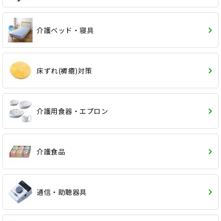
介護ベッド・寝具
床ずれ(褥瘡)対策
介護用食器・エプロン
介護食品
通信・助聴器具