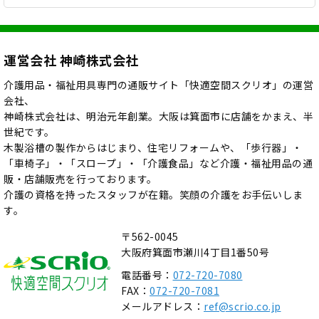
運営会社 神崎株式会社
介護用品・福祉用具専門の通販サイト「快適空間スクリオ」の運営
会社、
神崎株式会社は、明治元年創業。大阪は箕面市に店舗をかまえ、半
世紀です。
木製浴槽の製作からはじまり、住宅リフォームや、「歩行器」・
「車椅子」・「スロープ」・「介護食品」など介護・福祉用品の通
販・店舗販売を行っております。
介護の資格を持ったスタッフが在籍。笑顔の介護をお手伝いしま
す。
〒562-0045
大阪府箕面市瀬川4丁目1番50号
電話番号：
072-720-7080
FAX：
072-720-7081
メールアドレス：
ref@scrio.co.jp