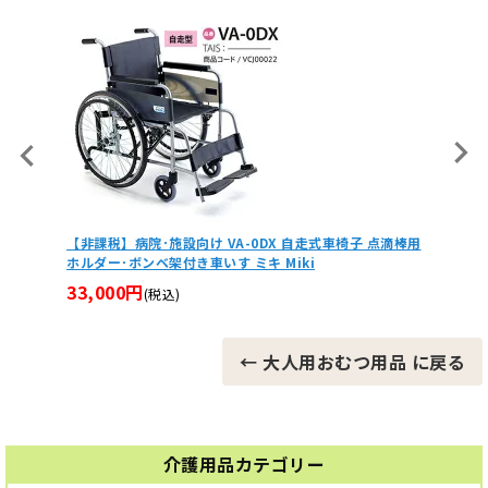
施設向け VA-0DX 自走式車椅子 点滴棒用
ベッドサイドテーブル MBT-3261
架付き車いす ミキ Miki
29,700円
(税込)
込)
← 大人用おむつ用品 に戻る
介護用品カテゴリー