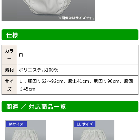
仕様
カラ
白
ー
素材
ポリエステル100％
サイ
Ｌ：腰回り62～92cm、股上41cm、尻回り96cm、股回
ズ
り45cm
関連 ／ 対応商品一覧