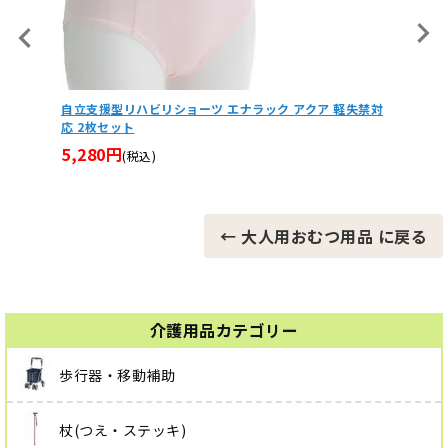
むつ・布
自立支援型リハビリショーツ エナラック アクア 軽失禁対
おむつ
応 2枚セット
バー
5,280円
4,18
(税込)
← 大人用おむつ用品 に戻る
介護用品カテゴリー
歩行器・移動補助
杖(つえ・ステッキ)