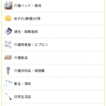
介護ベッド・寝具
床ずれ(褥瘡)対策
通信・助聴器具
介護用食器・エプロン
介護食品
介護衣料品・寝間着
衛生・清拭
日常生活品