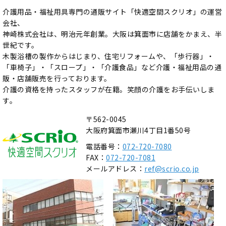
介護用品・福祉用具専門の通販サイト「快適空間スクリオ」の運営
会社、
神崎株式会社は、明治元年創業。大阪は箕面市に店舗をかまえ、半
世紀です。
木製浴槽の製作からはじまり、住宅リフォームや、「歩行器」・
「車椅子」・「スロープ」・「介護食品」など介護・福祉用品の通
販・店舗販売を行っております。
介護の資格を持ったスタッフが在籍。笑顔の介護をお手伝いしま
す。
〒562-0045
大阪府箕面市瀬川4丁目1番50号
電話番号：
072-720-7080
FAX：
072-720-7081
メールアドレス：
ref@scrio.co.jp