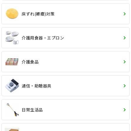
床ずれ(褥瘡)対策
介護用食器・エプロン
介護食品
通信・助聴器具
日常生活品