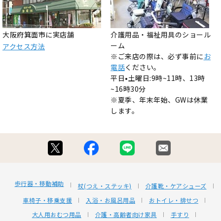
大阪府箕面市に実店舗
介護用品・福祉用具のショール
ーム
アクセス方法
※ご来店の際は、必ず事前に
お
電話
ください。
平日•土曜日:9時~11時、13時
~16時30分
※夏季、年末年始、GWは休業
します。
歩行器・移動補助
杖(つえ・ステッキ)
介護靴・ケアシューズ
車椅子・移乗支援
入浴・お風呂用品
おトイレ・排せつ
大人用おむつ用品
介護・高齢者向け家具
手すり