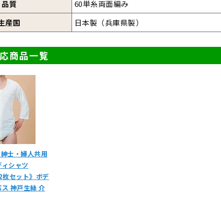
品質
60単糸両面編み
生産国
日本製（兵庫県製）
対応商品一覧
製 紳士・婦人共用
ディシャツ
LL《2枚セット》ボデ
ス 神戸生絲 介