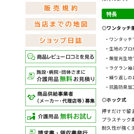
特長
◎ワンタッチ
ワンタッチ
生地のプロ
無蛍光生地
ラグラン袖
繰り返しの
抗菌防臭加
◎ホック式
押すだけで留
プラスチック
耐久性が強く