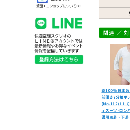
関連 ／ 
綿100% 日本
前開き7分袖ボ
(No.112) 
ィスーツ･ロンパ
護用肌着・下着