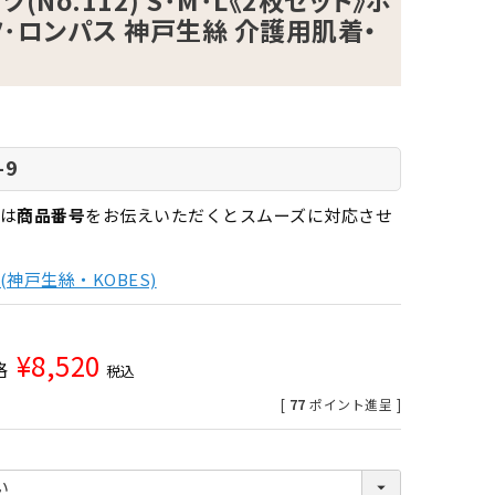
(No.112) S･M･L《2枚セット》ボ
･ロンパス 神戸生絲 介護用肌着・
-9
は
商品番号
をお伝えいただくとスムーズに対応させ
(神戸生絲・KOBES)
¥
8,520
格
税込
[
77
ポイント進呈 ]