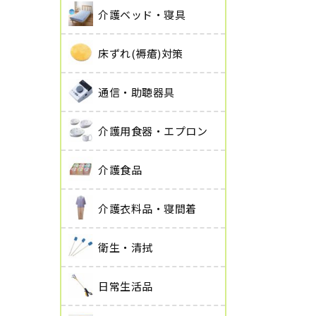
介護ベッド・寝具
床ずれ(褥瘡)対策
通信・助聴器具
介護用食器・エプロン
介護食品
介護衣料品・寝間着
衛生・清拭
日常生活品