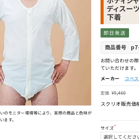
ボディシャツ
ディスーツ
下着
即日発送
p7
商品番号
お問い合わせの際
ていただけます。
メーカー
コベス
定価
¥
9,460
スクリオ販売価
いのモニター環境等により、実際の商品と色味が
います。
サイズ
(
必