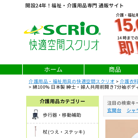
開設24年！福祉・介護用品専門 通販サイト
ホーム
商品
介護用品・福祉用具の快適空間スクリオ
介護衣
綿100% 日本製 紳士・婦人共用前開き7分袖ボディ
介護用品カテゴリー
注目の検索キ
玄関台
シャ
歩行器・移動補助
杖(つえ・ステッキ)