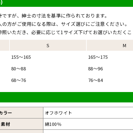
)
計ですが、紳士の寸法を基準に作られております。
人の方がご使用になる際は、サイズ選びにご注意ください。
参照いただき、必要に応じて1サイズ下げてお選びいただくこ
S
M
155～165
165～175
80～88
88～96
68～76
76～84
カラー
オフホワイト
素材
綿100％