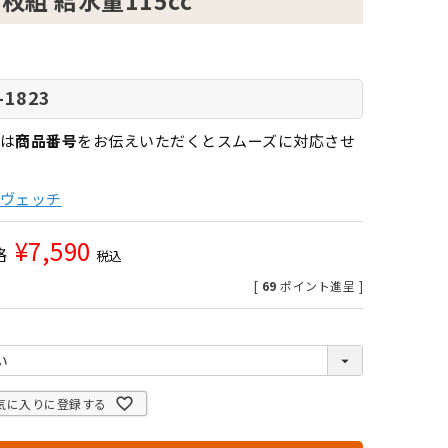
3枚組 給水量115cc
-1823
は
商品番号
をお伝えいただくとスムーズに対応させ
ヴェッチ
¥
7,590
格
税込
[
69
ポイント進呈 ]
気に入りに登録する