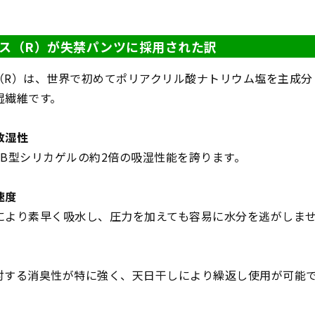
ス（R）が失禁パンツに採用された訳
（R）は、世界で初めてポリアクリル酸ナトリウム塩を主成分
湿繊維です。
放湿性
、B型シリカゲルの約2倍の吸湿性能を誇ります。
速度
により素早く吸水し、圧力を加えても容易に水分を逃がしま
対する消臭性が特に強く、天日干しにより繰返し使用が可能