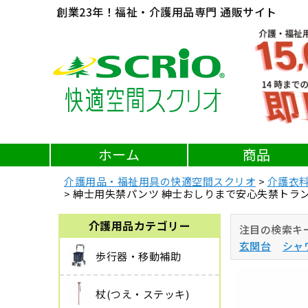
創業23年！福祉・介護用品専門 通販サイト
ホーム
商品
介護用品・福祉用具の快適空間スクリオ
介護衣
紳士用失禁パンツ 紳士おしりまで安心失禁トランクス
介護用品カテゴリー
注目の検索キ
玄関台
シャ
歩行器・移動補助
杖(つえ・ステッキ)