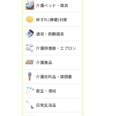
介護ベッド・寝具
床ずれ(褥瘡)対策
通信・助聴器具
介護用食器・エプロン
介護食品
介護衣料品・寝間着
衛生・清拭
日常生活品