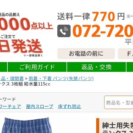
ご利用ガイド
返品・交換
料品・寝間着
肌着・下着 パンツ(失禁パンツ)
 3枚組 給水量115cc
ーワード
ワーチェア
屋内スロープ
床ずれ防止
紳士用失