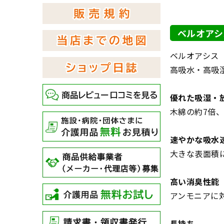
ベルオアシ
ベルオアシス
高吸水・高吸
優れた吸湿・
木綿の約7倍
速やかな吸水
大きな表面積
高い消臭性能
アンモニアに
長持ち