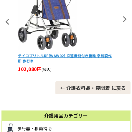
【非課税】歩行車
ッド付 AR-458E
52,350円
(税込
テイコブリトルRF(WAW02) 抑速機能付き後輪 幸和製作
所 歩行車
102,080円
(税込)
← 介護衣料品・寝間着 に戻る
介護用品カテゴリー
歩行器・移動補助