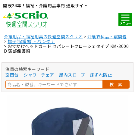
開設24年！福祉・介護用品専門 通販サイト
メニュー
介護用品・福祉用具の快適空間スクリオ
介護衣料品・寝間着
帽子(保護帽)・バンダナ
おでかけヘッドガード セパレートクローシェタイプ KM-3000
D 頭部保護帽
注目の検索キーワード
玄関台
シャワーチェア
屋内スロープ
床ずれ防止
検 索