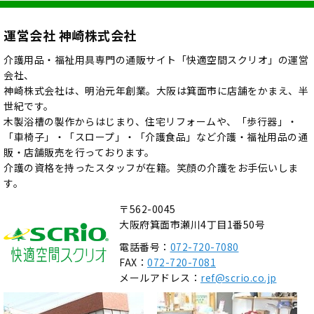
運営会社 神崎株式会社
介護用品・福祉用具専門の通販サイト「快適空間スクリオ」の運営
会社、
神崎株式会社は、明治元年創業。大阪は箕面市に店舗をかまえ、半
世紀です。
木製浴槽の製作からはじまり、住宅リフォームや、「歩行器」・
「車椅子」・「スロープ」・「介護食品」など介護・福祉用品の通
販・店舗販売を行っております。
介護の資格を持ったスタッフが在籍。笑顔の介護をお手伝いしま
す。
〒562-0045
大阪府箕面市瀬川4丁目1番50号
電話番号：
072-720-7080
FAX：
072-720-7081
メールアドレス：
ref@scrio.co.jp