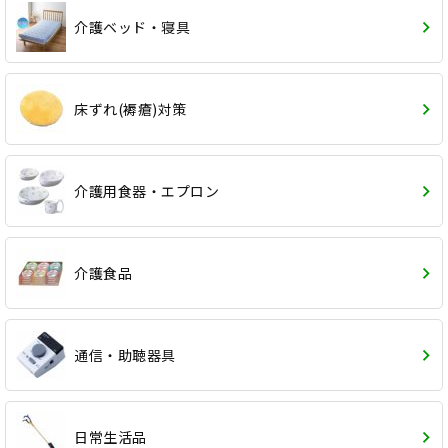
介護ベッド・寝具
床ずれ(褥瘡)対策
介護用食器・エプロン
介護食品
通信・助聴器具
日常生活品