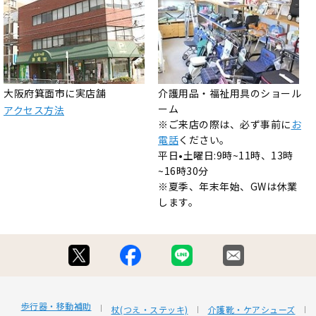
大阪府箕面市に実店舗
介護用品・福祉用具のショール
ーム
アクセス方法
※ご来店の際は、必ず事前に
お
電話
ください。
平日•土曜日:9時~11時、13時
~16時30分
※夏季、年末年始、GWは休業
します。
歩行器・移動補助
杖(つえ・ステッキ)
介護靴・ケアシューズ