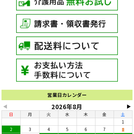
営業日カレンダー
2026年8月
◀
▶
日
月
火
水
木
金
土
1
2
3
4
5
6
7
8