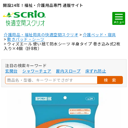
開設24年！福祉・介護用品専門 通販サイト
メニュー
介護用品・福祉用具の快適空間スクリオ
介護ベッド・寝具
敷きパッド・シーツ
ウィズエール 使い捨て防水シーツ 半身タイプ 巻き込み式2枚
入り×4個（計8枚）
注目の検索キーワード
玄関台
シャワーチェア
屋内スロープ
床ずれ防止
検 索