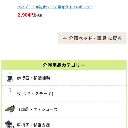
ウィズエール防水シーツ 全身タイプレギュラー
睦三シ
ック 
6,050円
(税込)
171,
← 介護ベッド・寝具 に戻る
介護用品カテゴリー
歩行器・移動補助
杖(つえ・ステッキ)
介護靴・ケアシューズ
車椅子・移乗支援