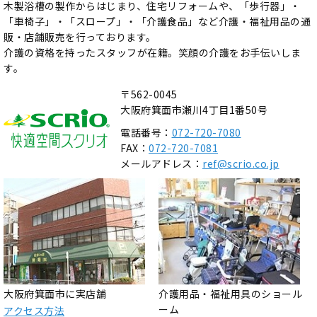
木製浴槽の製作からはじまり、住宅リフォームや、「歩行器」・
「車椅子」・「スロープ」・「介護食品」など介護・福祉用品の通
販・店舗販売を行っております。
介護の資格を持ったスタッフが在籍。笑顔の介護をお手伝いしま
す。
〒562-0045
大阪府箕面市瀬川4丁目1番50号
電話番号：
072-720-7080
FAX：
072-720-7081
メールアドレス：
ref@scrio.co.jp
大阪府箕面市に実店舗
介護用品・福祉用具のショール
ーム
アクセス方法