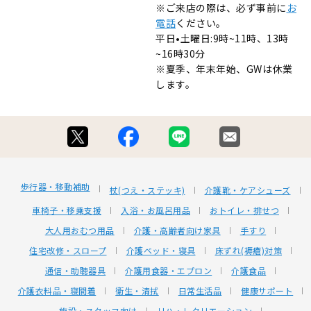
※ご来店の際は、必ず事前に
お
電話
ください。
平日•土曜日:9時~11時、13時
~16時30分
※夏季、年末年始、GWは休業
します。
歩行器・移動補助
杖(つえ・ステッキ)
介護靴・ケアシューズ
車椅子・移乗支援
入浴・お風呂用品
おトイレ・排せつ
大人用おむつ用品
介護・高齢者向け家具
手すり
住宅改修・スロープ
介護ベッド・寝具
床ずれ(褥瘡)対策
通信・助聴器具
介護用食器・エプロン
介護食品
介護衣料品・寝間着
衛生・清拭
日常生活品
健康サポート
施設・スタッフ向け
リハ・レクリエーション