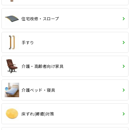
住宅改修・スロープ
手すり
介護・高齢者向け家具
介護ベッド・寝具
床ずれ(褥瘡)対策