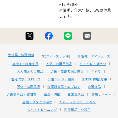
~16時30分
※夏季、年末年始、GWは休業
します。
歩行器・移動補助
杖(つえ・ステッキ)
介護靴・ケアシューズ
車椅子・移乗支援
入浴・お風呂用品
おトイレ・排せつ
大人用おむつ用品
介護・高齢者向け家具
手すり
住宅改修・スロープ
介護ベッド・寝具
床ずれ(褥瘡)対策
通信・助聴器具
介護用食器・エプロン
介護食品
介護衣料品・寝間着
衛生・清拭
日常生活品
健康サポート
施設・スタッフ向け
リハ・レクリエーション
リハ・トレーニング
防災用品・非常用