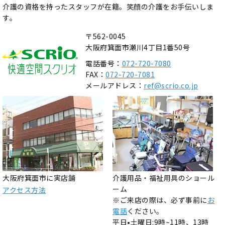
介護の資格を持ったスタッフが在籍。笑顔の介護をお手伝いしま
す。
〒562-0045
大阪府箕面市瀬川4丁目1番50号
電話番号：
072-720-7080
FAX：
072-720-7081
メールアドレス：
ref@scrio.co.jp
大阪府箕面市に実店舗
介護用品・福祉用具のショール
ーム
アクセス方法
※ご来店の際は、必ず事前に
お
電話
ください。
平日•土曜日:9時~11時、13時