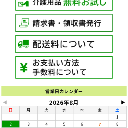
営業日カレンダー
2026年8月
◀
▶
日
月
火
水
木
金
土
1
2
3
4
5
6
7
8