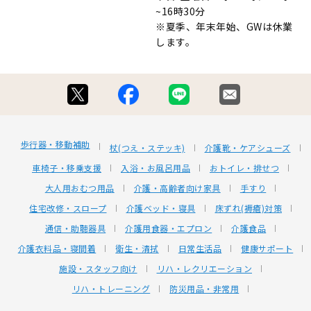
~16時30分
※夏季、年末年始、GWは休業
します。
歩行器・移動補助
杖(つえ・ステッキ)
介護靴・ケアシューズ
車椅子・移乗支援
入浴・お風呂用品
おトイレ・排せつ
大人用おむつ用品
介護・高齢者向け家具
手すり
住宅改修・スロープ
介護ベッド・寝具
床ずれ(褥瘡)対策
通信・助聴器具
介護用食器・エプロン
介護食品
介護衣料品・寝間着
衛生・清拭
日常生活品
健康サポート
施設・スタッフ向け
リハ・レクリエーション
リハ・トレーニング
防災用品・非常用