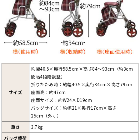
約幅40.5×奥行58.5cm×高さ84～93cm（約3cm
間隔4段階調整）
折りたたみ時：約幅40.5×奥行34cm×高さ79cm
サイズ
座面高：約47cm
座面サイズ：約W24×D19cm
バッグサイズ：約幅21×奥行17cm×高さ
25cm（外寸）
重さ
3.7kg
バッグ載荷