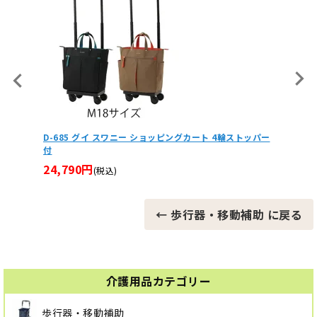
D-685 グイ スワニー ショッピングカート 4輪ストッパー
Ｕ字ハン
付
24,5
24,790円
(税込)
← 歩行器・移動補助 に戻る
介護用品カテゴリー
歩行器・移動補助