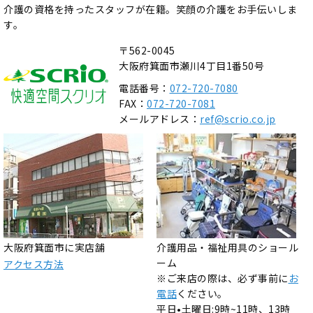
介護の資格を持ったスタッフが在籍。笑顔の介護をお手伝いしま
す。
〒562-0045
大阪府箕面市瀬川4丁目1番50号
電話番号：
072-720-7080
FAX：
072-720-7081
メールアドレス：
ref@scrio.co.jp
大阪府箕面市に実店舗
介護用品・福祉用具のショール
ーム
アクセス方法
※ご来店の際は、必ず事前に
お
電話
ください。
平日•土曜日:9時~11時、13時