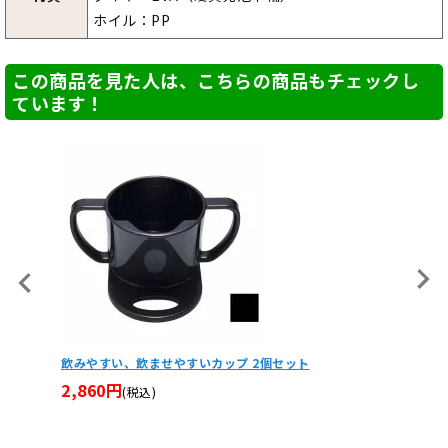
ホイル：PP
この商品を見た人は、こちらの商品もチェックし
ています！
 ルーク
飲みやすい、飲ませやすいカップ 2個セット
MOG
2,860円
3,08
(税込)