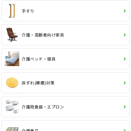
手すり
介護・高齢者向け家具
介護ベッド・寝具
床ずれ(褥瘡)対策
介護用食器・エプロン
介護食品