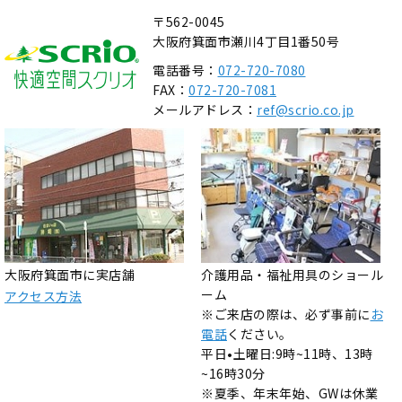
〒562-0045
大阪府箕面市瀬川4丁目1番50号
電話番号：
072-720-7080
FAX：
072-720-7081
メールアドレス：
ref@scrio.co.jp
大阪府箕面市に実店舗
介護用品・福祉用具のショール
ーム
アクセス方法
※ご来店の際は、必ず事前に
お
電話
ください。
平日•土曜日:9時~11時、13時
~16時30分
※夏季、年末年始、GWは休業