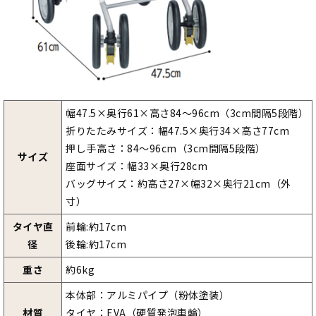
幅47.5×奥行61×高さ84～96cm（3cm間隔5段階）
折りたたみサイズ：幅47.5×奥行34×高さ77cm
押し手高さ：84～96cm（3cm間隔5段階）
サイズ
座面サイズ：幅33×奥行28cm
バッグサイズ：約高さ27×幅32×奥行21cm（外
寸）
タイヤ直
前輪:約17cm
径
後輪:約17cm
重さ
約6kg
本体部：アルミパイプ（粉体塗装）
材質
タイヤ：EVA（硬質発泡車輪）