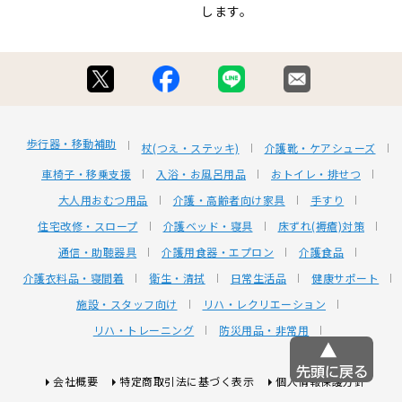
します。
歩行器・移動補助
杖(つえ・ステッキ)
介護靴・ケアシューズ
車椅子・移乗支援
入浴・お風呂用品
おトイレ・排せつ
大人用おむつ用品
介護・高齢者向け家具
手すり
住宅改修・スロープ
介護ベッド・寝具
床ずれ(褥瘡)対策
通信・助聴器具
介護用食器・エプロン
介護食品
介護衣料品・寝間着
衛生・清拭
日常生活品
健康サポート
施設・スタッフ向け
リハ・レクリエーション
リハ・トレーニング
防災用品・非常用
会社概要
特定商取引法に基づく表示
個人情報保護方針