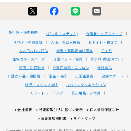
歩行器・移動補助
杖(つえ・ステッキ)
介護靴・ケアシューズ
車椅子・移乗支援
入浴・お風呂用品
おトイレ・排せつ
大人用おむつ用品
介護・高齢者向け家具
手すり
住宅改修・スロープ
介護ベッド・寝具
床ずれ(褥瘡)対策
通信・助聴器具
介護用食器・エプロン
介護食品
介護衣料品・寝間着
衛生・清拭
日常生活品
健康サポート
施設・スタッフ向け
リハ・レクリエーション
リハ・トレーニング
防災用品・非常用
会社概要
特定商取引法に基づく表示
個人情報保護方針
重要事項説明書
サイトマップ
Copyright© 1998-2026 介護用品・福祉用具の通販サイト 快適空間スクリオ All