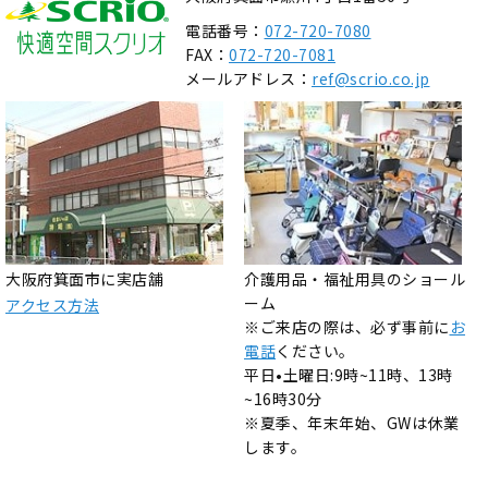
電話番号：
072-720-7080
FAX：
072-720-7081
メールアドレス：
ref@scrio.co.jp
大阪府箕面市に実店舗
介護用品・福祉用具のショール
ーム
アクセス方法
※ご来店の際は、必ず事前に
お
電話
ください。
平日•土曜日:9時~11時、13時
~16時30分
※夏季、年末年始、GWは休業
します。