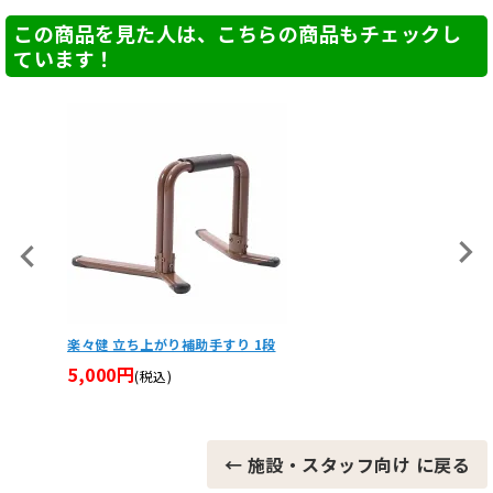
この商品を見た人は、こちらの商品もチェックし
ています！
【非課税】コンパクト車椅子 MV-2
カウート
バーカ
42,240円
(税込)
19,8
← 施設・スタッフ向け に戻る