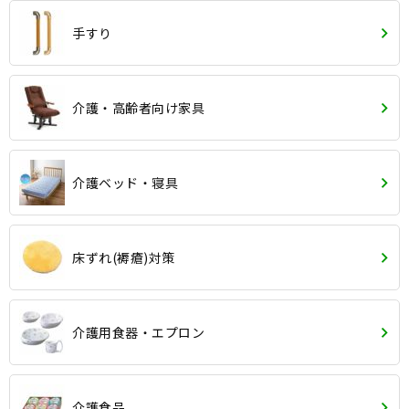
手すり
介護・高齢者向け家具
介護ベッド・寝具
床ずれ(褥瘡)対策
介護用食器・エプロン
介護食品