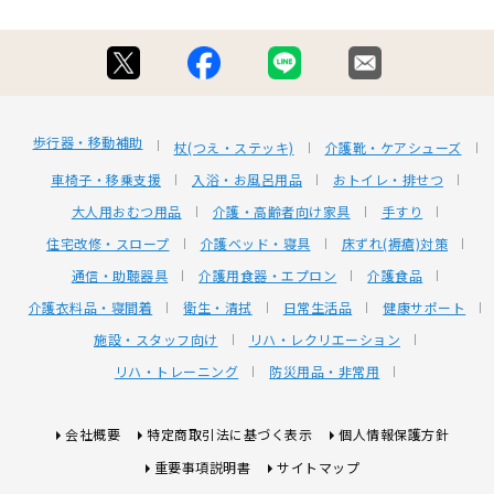
歩行器・移動補助
杖(つえ・ステッキ)
介護靴・ケアシューズ
車椅子・移乗支援
入浴・お風呂用品
おトイレ・排せつ
大人用おむつ用品
介護・高齢者向け家具
手すり
住宅改修・スロープ
介護ベッド・寝具
床ずれ(褥瘡)対策
通信・助聴器具
介護用食器・エプロン
介護食品
介護衣料品・寝間着
衛生・清拭
日常生活品
健康サポート
施設・スタッフ向け
リハ・レクリエーション
リハ・トレーニング
防災用品・非常用
会社概要
特定商取引法に基づく表示
個人情報保護方針
重要事項説明書
サイトマップ