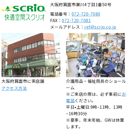
大阪府箕面市瀬川4丁目1番50号
電話番号：
072-720-7080
FAX：
072-720-7081
メールアドレス：
ref@scrio.co.jp
大阪府箕面市に実店舗
介護用品・福祉用具のショール
ーム
アクセス方法
※ご来店の際は、必ず事前に
お
電話
ください。
平日•土曜日:9時~11時、13時
~16時30分
※夏季、年末年始、GWは休業
します。