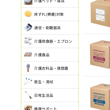
介護ベッド・寝具
床ずれ(褥瘡)対策
通信・助聴器具
介護用食器・エプロン
介護食品
介護衣料品・寝間着
衛生・清拭
日常生活品
健康サポート