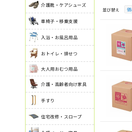
介護靴・ケアシューズ
価
並び替え
車椅子・移乗支援
入浴・お風呂用品
おトイレ・排せつ
大人用おむつ用品
介護・高齢者向け家具
手すり
住宅改修・スロープ