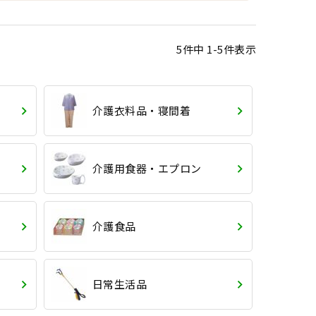
5
件中
1
-
5
件表示
介護衣料品・寝間着
介護用食器・エプロン
介護食品
日常生活品