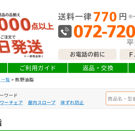
ご利用ガイド
返品・交換
ー一覧
熊野油脂
ーワード
ワーチェア
屋内スロープ
床ずれ防止
脂