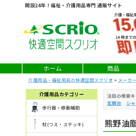
開設24年！福祉・介護用品専門 通販サイト
ホーム
商品
介護用品・福祉用具の快適空間スクリオ
メーカ
介護用品カテゴリー
注目の検索キ
玄関台
シャ
歩行器・移動補助
熊野油
杖(つえ・ステッキ)