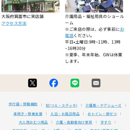
大阪府箕面市に実店舗
介護用品・福祉用具のショール
ーム
アクセス方法
※ご来店の際は、必ず事前に
お
電話
ください。
平日•土曜日:9時~11時、13時
~16時30分
※夏季、年末年始、GWは休業
します。
歩行器・移動補助
杖(つえ・ステッキ)
介護靴・ケアシューズ
車椅子・移乗支援
入浴・お風呂用品
おトイレ・排せつ
大人用おむつ用品
介護・高齢者向け家具
手すり