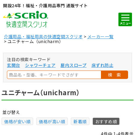
開設24年！福祉・介護用品専門 通販サイト
メニュー
介護用品・福祉用具の快適空間スクリオ
メーカー一覧
ユニチャーム（unicharm）
注目の検索キーワード
玄関台
シャワーチェア
屋内スロープ
床ずれ防止
検 索
ユニチャーム（unicharm）
並び替え
価格が安い順
価格が高い順
新着順
おすすめ順
4
件中
1
-
4
件表示