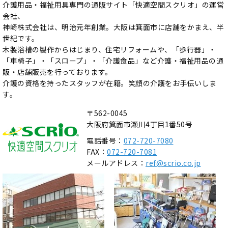
介護用品・福祉用具専門の通販サイト「快適空間スクリオ」の運営
会社、
神崎株式会社は、明治元年創業。大阪は箕面市に店舗をかまえ、半
世紀です。
木製浴槽の製作からはじまり、住宅リフォームや、「歩行器」・
「車椅子」・「スロープ」・「介護食品」など介護・福祉用品の通
販・店舗販売を行っております。
介護の資格を持ったスタッフが在籍。笑顔の介護をお手伝いしま
す。
〒562-0045
大阪府箕面市瀬川4丁目1番50号
電話番号：
072-720-7080
FAX：
072-720-7081
メールアドレス：
ref@scrio.co.jp