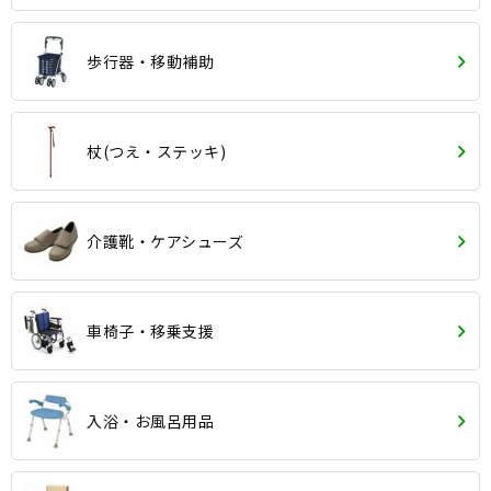
歩行器・移動補助
杖(つえ・ステッキ)
介護靴・ケアシューズ
車椅子・移乗支援
入浴・お風呂用品