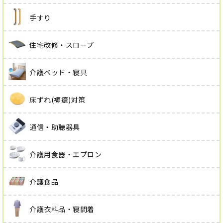
手すり
住宅改修・スロープ
介護ベッド・寝具
床ずれ(褥瘡)対策
通信・助聴器具
介護用食器・エプロン
介護食品
介護衣料品・寝間着