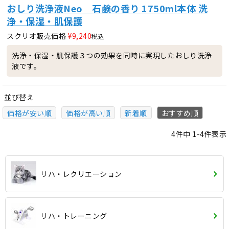
おしり洗浄液Neo 石鹸の香り 1750ml本体 洗
浄・保湿・肌保護
スクリオ販売価格
¥
9,240
税込
洗浄・保湿・肌保護３つの効果を同時に実現したおしり洗浄
液です。
並び替え
価格が安い順
価格が高い順
新着順
おすすめ順
4
件中
1
-
4
件表示
リハ・レクリエーション
リハ・トレーニング