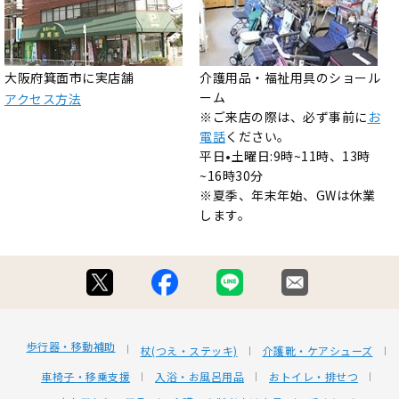
大阪府箕面市に実店舗
介護用品・福祉用具のショール
ーム
アクセス方法
※ご来店の際は、必ず事前に
お
電話
ください。
平日•土曜日:9時~11時、13時
~16時30分
※夏季、年末年始、GWは休業
します。
歩行器・移動補助
杖(つえ・ステッキ)
介護靴・ケアシューズ
車椅子・移乗支援
入浴・お風呂用品
おトイレ・排せつ