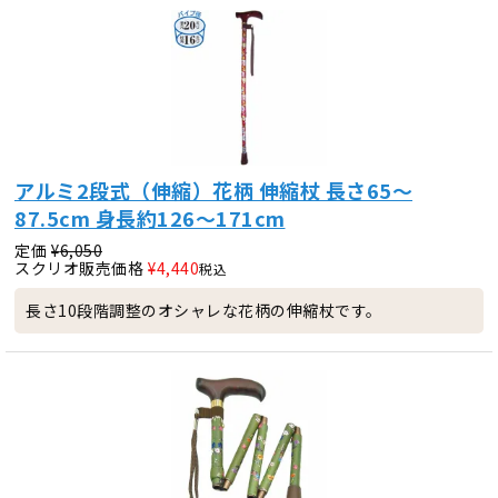
アルミ2段式（伸縮）花柄 伸縮杖 長さ65～
87.5cm 身長約126～171cm
定価
¥
6,050
スクリオ販売価格
¥
4,440
税込
長さ10段階調整のオシャレな花柄の伸縮杖です。