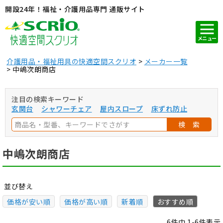
開設24年！福祉・介護用品専門 通販サイト
メニュー
介護用品・福祉用具の快適空間スクリオ
メーカー一覧
中嶋次朗商店
注目の検索キーワード
玄関台
シャワーチェア
屋内スロープ
床ずれ防止
検 索
中嶋次朗商店
並び替え
価格が安い順
価格が高い順
新着順
おすすめ順
6
件中
1
-
6
件表示