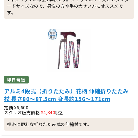
ードサイズなので、男性の方や手の大きい方にオススメで
す。
即日発送
アルミ4段式（折りたたみ）花柄 伸縮折りたたみ
杖 長さ80～87.5cm 身長約156～171cm
定価
¥
6,600
スクリオ販売価格
¥
4,840
税込
携帯に便利な折りたたみ式の伸縮杖です。