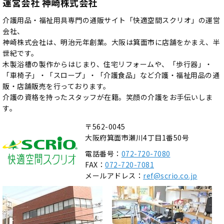
運営会社 神崎株式会社
介護用品・福祉用具専門の通販サイト「快適空間スクリオ」の運営
会社、
神崎株式会社は、明治元年創業。大阪は箕面市に店舗をかまえ、半
世紀です。
木製浴槽の製作からはじまり、住宅リフォームや、「歩行器」・
「車椅子」・「スロープ」・「介護食品」など介護・福祉用品の通
販・店舗販売を行っております。
介護の資格を持ったスタッフが在籍。笑顔の介護をお手伝いしま
す。
〒562-0045
大阪府箕面市瀬川4丁目1番50号
電話番号：
072-720-7080
FAX：
072-720-7081
メールアドレス：
ref@scrio.co.jp