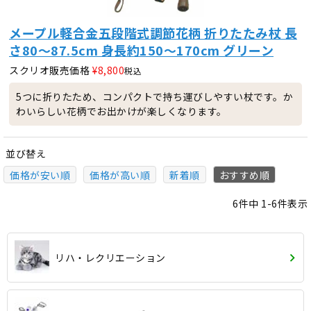
メープル軽合金五段階式調節花柄 折りたたみ杖 長
さ80～87.5cm 身長約150～170cm グリーン
スクリオ販売価格
¥
8,800
税込
5つに折りたため、コンパクトで持ち運びしやすい杖です。か
わいらしい花柄でお出かけが楽しくなります。
並び替え
価格が安い順
価格が高い順
新着順
おすすめ順
6
件中
1
-
6
件表示
リハ・レクリエーション