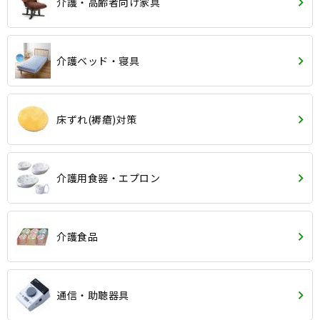
介護・高齢者向け家具
介護ベッド・寝具
床ずれ(褥瘡)対策
介護用食器・エプロン
介護食品
通信・助聴器具