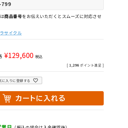
-799
は
商品番号
をお伝えいただくとスムーズに対応させ
ラサイクル
¥
129,600
格
税込
[
1,296
ポイント進呈 ]
気に入りに登録する
営業日
（振込の場合は入金確認後）