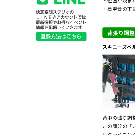
・位置が決ま
・肩甲骨の下
背張り調整
スキニーズベ
背中の張り調
この部分の「
リクライニン