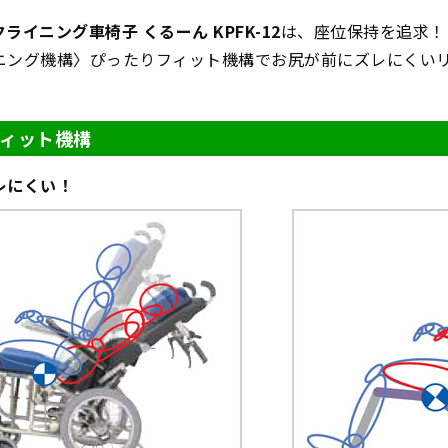
ライニング車椅子 くるーん KPFK-12
は、座位保持を追求！
ニング機構〉ぴったりフィット機構でお尻が前にズレにくい
ィット機構
レにくい！