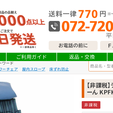
・移乗支援
リクライニング・多機能車椅子
【非課税】ティルト
ご利用ガイド
返品・交換
ーワード
ワーチェア
屋内スロープ
床ずれ防止
【非課税】
ーん KPF
非課税