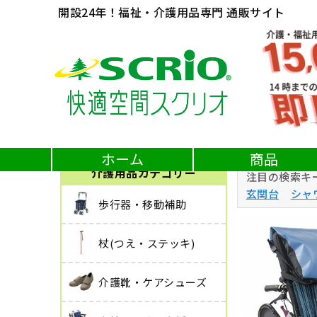
開設24年！福祉・介護用品専門 通販サイト
介護用品・福祉用具の快適空間スクリオ
車椅子
ホーム
商品
介護用品カテゴリー
注目の検索キ
玄関台
シャ
歩行器・移動補助
杖(つえ・ステッキ)
介護靴・ケアシューズ