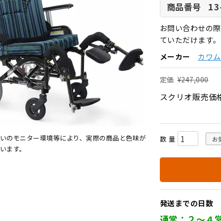
13
商品番号
お問い合わせの際
ていただけます。
メーカー
カワム
定価
¥
247,000
スクリオ販売価
いのモニター環境等により、実際の商品と色味が
お
います。
発送までの日数
通常：２～４