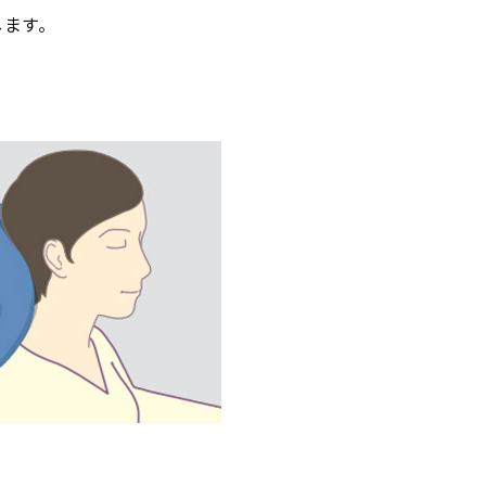
します。
。