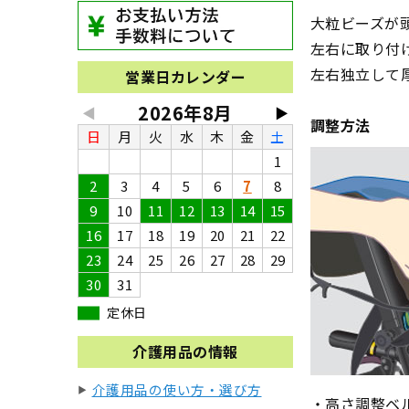
大粒ビーズが
左右に取り付
左右独立して
営業日カレンダー
2026年8月
◀
▶
調整方法
日
月
火
水
木
金
土
1
2
3
4
5
6
7
8
9
10
11
12
13
14
15
16
17
18
19
20
21
22
23
24
25
26
27
28
29
30
31
定休日
介護用品の情報
介護用品の使い方・選び方
・高さ調整ベ