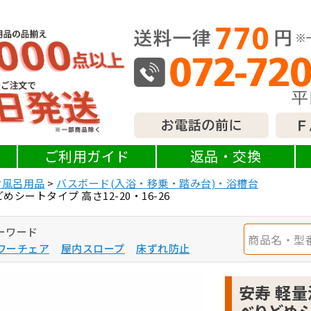
ご利用ガイド
返品・交換
お風呂用品
バスボード(入浴・移乗・踏み台)・浴槽台
シートタイプ 高さ12-20・16-26
ーワード
ワーチェア
屋内スロープ
床ずれ防止
安寿 軽量