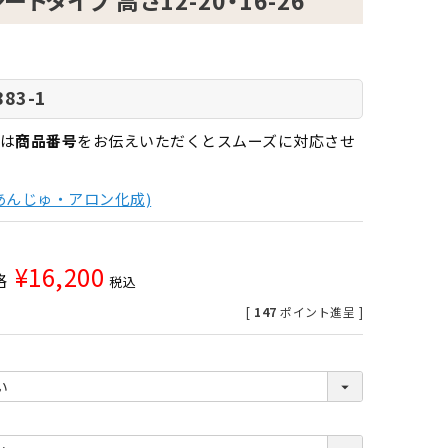
トタイプ 高さ12-20・16-26
883-1
は
商品番号
をお伝えいただくとスムーズに対応させ
あんじゅ・アロン化成)
¥
16,200
格
税込
[
147
ポイント進呈 ]