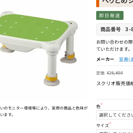
べりどめシー
即日発送
3-
商品番号
お問い合わせの際
ていただけます。
メーカー
安寿(
定価
¥
26,400
スクリオ販売価
色
いのモニター環境等により、実際の商品と色味が
(
必
います。
須
)
サイズ
(