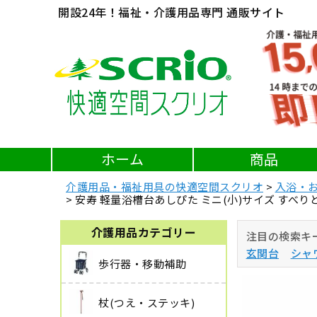
開設24年！福祉・介護用品専門 通販サイト
ホーム
商品
介護用品・福祉用具の快適空間スクリオ
入浴・
安寿 軽量浴槽台あしぴた ミニ(小)サイズ すべりどめ
介護用品カテゴリー
注目の検索キ
玄関台
シャ
歩行器・移動補助
杖(つえ・ステッキ)