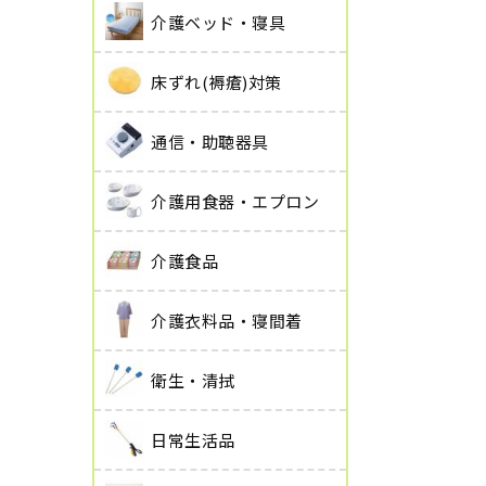
介護ベッド・寝具
床ずれ(褥瘡)対策
通信・助聴器具
介護用食器・エプロン
介護食品
介護衣料品・寝間着
衛生・清拭
日常生活品