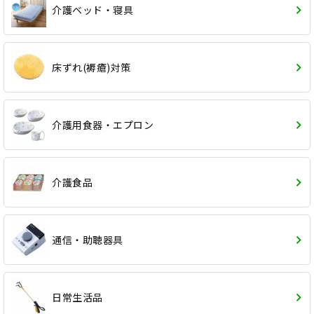
介護ベッド・寝具
床ずれ(褥瘡)対策
介護用食器・エプロン
介護食品
通信・助聴器具
日常生活品