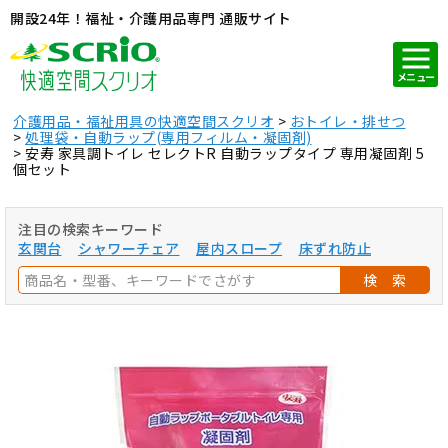
開設24年！福祉・介護用品専門 通販サイト
メニュー
介護用品・福祉用具の快適空間スクリオ
おトイレ・排せつ
処理袋・自動ラップ(専用フィルム・凝固剤)
安寿 家具調トイレ セレクトR 自動ラップタイプ 専用凝固剤 5
個セット
注目の検索キーワード
玄関台
シャワーチェア
屋内スロープ
床ずれ防止
検 索