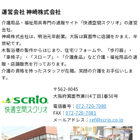
運営会社 神崎株式会社
介護用品・福祉用具専門の通販サイト「快適空間スクリオ」の運営
会社、
神崎株式会社は、明治元年創業。大阪は箕面市に店舗をかまえ、半
世紀です。
木製浴槽の製作からはじまり、住宅リフォームや、「歩行器」・
「車椅子」・「スロープ」・「介護食品」など介護・福祉用品の通
販・店舗販売を行っております。
介護の資格を持ったスタッフが在籍。笑顔の介護をお手伝いしま
す。
〒562-0045
大阪府箕面市瀬川4丁目1番50号
電話番号：
072-720-7080
FAX：
072-720-7081
メールアドレス：
ref@scrio.co.jp