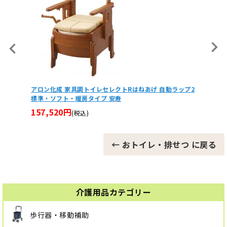
レセレクトRはねあげ 自動ラップ2
【5個セット】安寿 自動ラップ／自動ラッ
プ 安寿
ルムカセット
13,200円
(税込)
← おトイレ・排せつ に戻る
介護用品カテゴリー
歩行器・移動補助