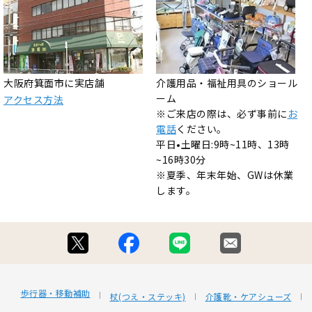
大阪府箕面市に実店舗
介護用品・福祉用具のショール
ーム
アクセス方法
※ご来店の際は、必ず事前に
お
電話
ください。
平日•土曜日:9時~11時、13時
~16時30分
※夏季、年末年始、GWは休業
します。
歩行器・移動補助
杖(つえ・ステッキ)
介護靴・ケアシューズ