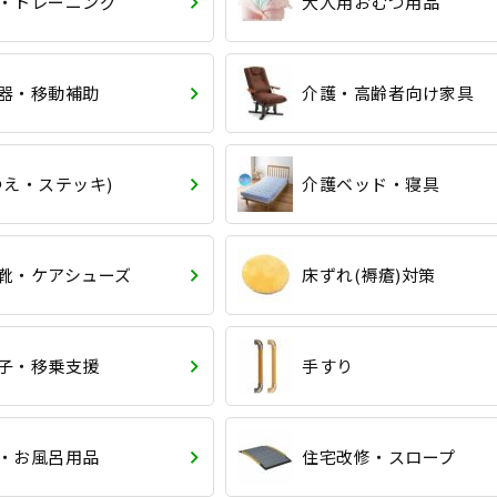
・トレーニング
大人用おむつ用品
器・移動補助
介護・高齢者向け家具
つえ・ステッキ)
介護ベッド・寝具
靴・ケアシューズ
床ずれ(褥瘡)対策
子・移乗支援
手すり
・お風呂用品
住宅改修・スロープ