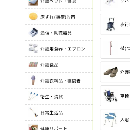
リハ
介護ベッド・寝具
床ずれ(褥瘡)対策
歩行
通信・助聴器具
杖(
介護用食器・エプロン
介護食品
介護
介護衣料品・寝間着
車椅
衛生・清拭
日常生活品
入浴
健康サポート