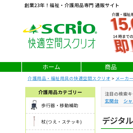
創業23年！福祉・介護用品専門 通販サイト
ホーム
商品
介護用品・福祉用具の快適空間スクリオ
メーカ
介護用品カテゴリー
注目の検索キ
玄関台
シャ
歩行器・移動補助
デジタル
杖(つえ・ステッキ)