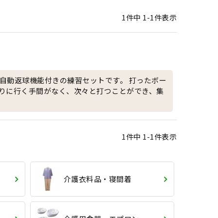
1
件中
1
-
1
件表示
自動返球機能付きの練習セットです。 打ったボー
りに行く手間がなく、次々と打つことができ、集
1
件中
1
-
1
件表示
介護衣料品・寝間着