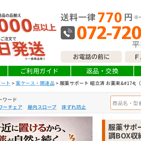
ご利用ガイド
返品・交換
ポート
薬ケース・関連品
服薬サポート 組立済 お薬束&#174;
ーワード
ワーチェア
屋内スロープ
床ずれ防止
服薬サポー
調BOX収