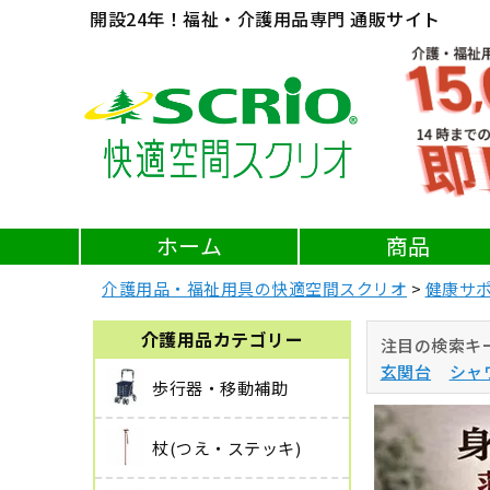
開設24年！福祉・介護用品専門 通販サイト
ホーム
商品
介護用品・福祉用具の快適空間スクリオ
健康サ
介護用品カテゴリー
注目の検索キ
玄関台
シャ
歩行器・移動補助
杖(つえ・ステッキ)