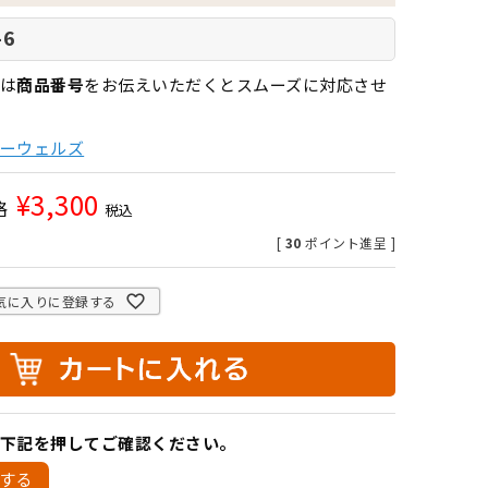
-6
は
商品番号
をお伝えいただくとスムーズに対応させ
ーウェルズ
¥
3,300
格
税込
[
30
ポイント進呈 ]
気に入りに登録する
下記を押してご確認ください。
する