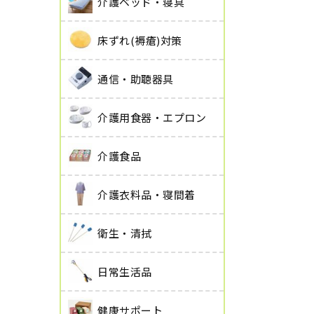
介護ベッド・寝具
床ずれ(褥瘡)対策
通信・助聴器具
介護用食器・エプロン
介護食品
介護衣料品・寝間着
衛生・清拭
日常生活品
健康サポート