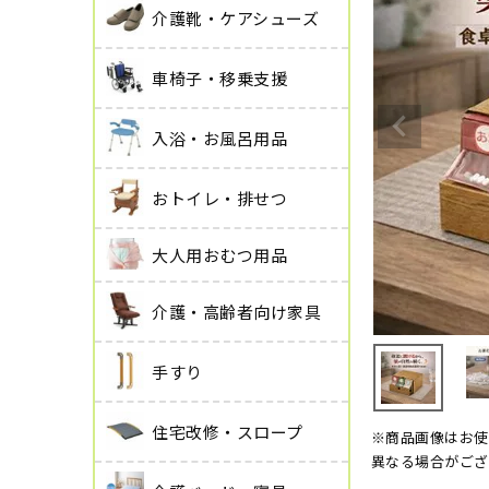
介護靴・ケアシューズ
車椅子・移乗支援
入浴・お風呂用品
おトイレ・排せつ
大人用おむつ用品
介護・高齢者向け家具
手すり
住宅改修・スロープ
※商品画像はお使
異なる場合がござ