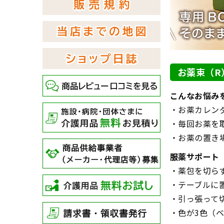
お薬束（R
こんなお悩み
・お薬カレン
・毎回お薬を
・お薬の置き
服薬サポート
・薬包を切ら
・テーブルに
・引っ張って
・色が3色（