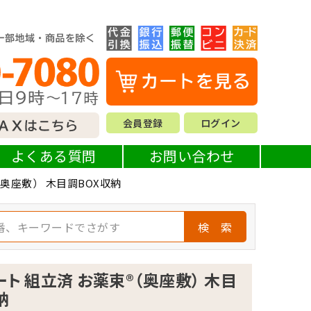
会員登録
ログイン
よくある質問
お問い合わせ
（奥座敷） 木目調BOX収納
検 索
ト 組立済 お薬束®（奥座敷） 木目
納