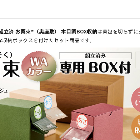
組立済 お薬束®（奥座敷） 木目調BOX収納
は薬包を切らずに
な収納ボックスを付けたセット商品です。