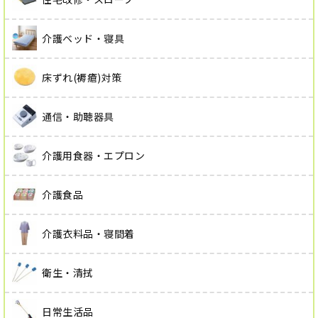
介護ベッド・寝具
床ずれ(褥瘡)対策
通信・助聴器具
介護用食器・エプロン
介護食品
介護衣料品・寝間着
衛生・清拭
日常生活品