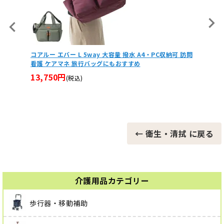
納可 訪問
【非課税】ヒューゴステッキオフセット多点杖
5,760円
(税込)
【非課
86,4
← 衛生・清拭 に戻る
介護用品カテゴリー
歩行器・移動補助