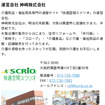
運営会社 神崎株式会社
介護用品・福祉用具専門の通販サイト「快適空間スクリオ」の運営
会社、
神崎株式会社は、明治元年創業。大阪は箕面市に店舗をかまえ、半
世紀です。
木製浴槽の製作からはじまり、住宅リフォームや、「歩行器」・
「車椅子」・「スロープ」・「介護食品」など介護・福祉用品の通
販・店舗販売を行っております。
介護の資格を持ったスタッフが在籍。笑顔の介護をお手伝いしま
す。
〒562-0045
大阪府箕面市瀬川4丁目1番50号
電話番号：
072-720-7080
FAX：
072-720-7081
メールアドレス：
ref@scrio.co.jp