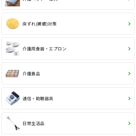
床ずれ(褥瘡)対策
介護用食器・エプロン
介護食品
通信・助聴器具
日常生活品