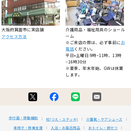
大阪府箕面市に実店舗
介護用品・福祉用具のショール
ーム
アクセス方法
※ご来店の際は、必ず事前に
お
電話
ください。
平日•土曜日:9時~11時、13時
~16時30分
※夏季、年末年始、GWは休業
します。
歩行器・移動補助
杖(つえ・ステッキ)
介護靴・ケアシューズ
車椅子・移乗支援
入浴・お風呂用品
おトイレ・排せつ